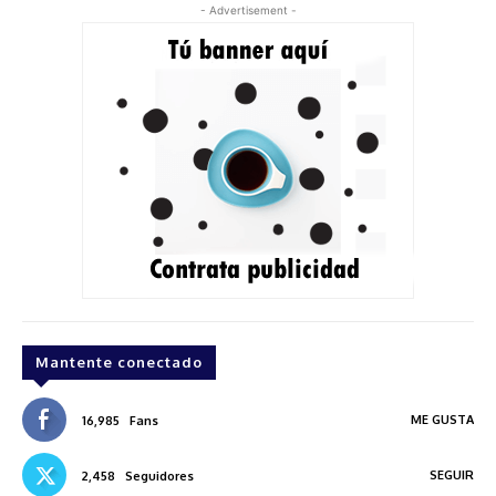
- Advertisement -
Mantente conectado
ME GUSTA
16,985
Fans
SEGUIR
2,458
Seguidores