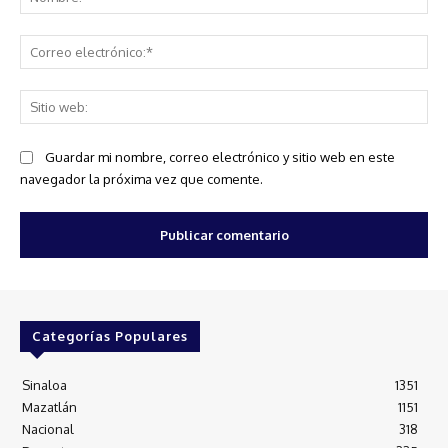
Co
ele
Sit
we
Guardar mi nombre, correo electrónico y sitio web en este
navegador la próxima vez que comente.
Categorías Populares
Sinaloa
1351
Mazatlán
1151
Nacional
318