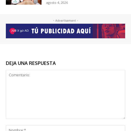
agosto 4, 2026
- Advertisement -
DEJA UNA RESPUESTA
Comentario:
No