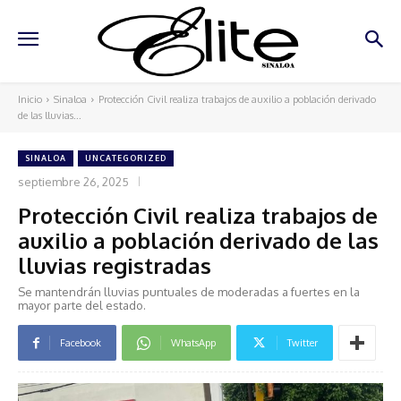
Inicio
Sinaloa
Protección Civil realiza trabajos de auxilio a población derivado
de las lluvias...
SINALOA
UNCATEGORIZED
septiembre 26, 2025
Protección Civil realiza trabajos de
auxilio a población derivado de las
lluvias registradas
Se mantendrán lluvias puntuales de moderadas a fuertes en la
mayor parte del estado.
Facebook
WhatsApp
Twitter