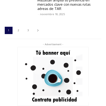
Mazatlán amplía su presencia en
mercados clave con nuevas rutas
aéreas de TAR
-
noviembre 18, 2025
1
2
3
- Advertisement -