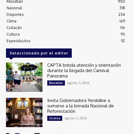
Mazatlán
1150
Nacional
318
Deportes
234
Clima
169
Culiacán
116
Cultura
95
Espectáculos
92
Seleccionado por el editor
CAPTA brinda atención y orientación
durante la llegada del Carnival
Panorama
agosto 5, 2026
Mazatlán
Invita Gobernadora Yeraldine a
sumarse a la Jornada Nacional de
Reforestación
agosto 5, 2026
Sinaloa