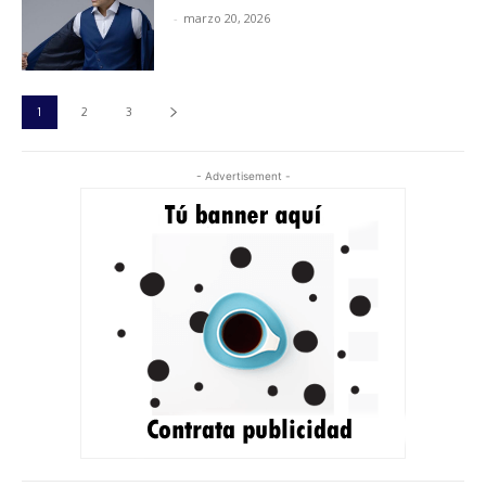
-
marzo 20, 2026
1
2
3
- Advertisement -