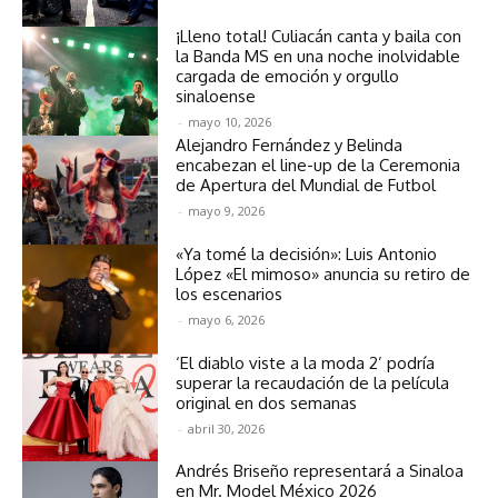
¡Lleno total! Culiacán canta y baila con
la Banda MS en una noche inolvidable
cargada de emoción y orgullo
sinaloense
-
mayo 10, 2026
Alejandro Fernández y Belinda
encabezan el line-up de la Ceremonia
de Apertura del Mundial de Futbol
-
mayo 9, 2026
«Ya tomé la decisión»: Luis Antonio
López «El mimoso» anuncia su retiro de
los escenarios
-
mayo 6, 2026
‘El diablo viste a la moda 2’ podría
superar la recaudación de la película
original en dos semanas
-
abril 30, 2026
Andrés Briseño representará a Sinaloa
en Mr. Model México 2026