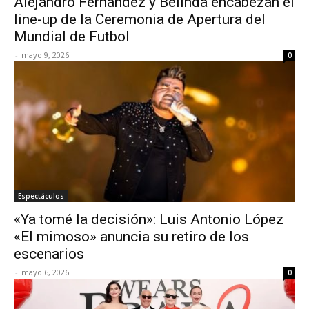
Alejandro Fernández y Belinda encabezan el
line-up de la Ceremonia de Apertura del
Mundial de Futbol
-
mayo 9, 2026
0
Espectáculos
«Ya tomé la decisión»: Luis Antonio López
«El mimoso» anuncia su retiro de los
escenarios
-
mayo 6, 2026
0