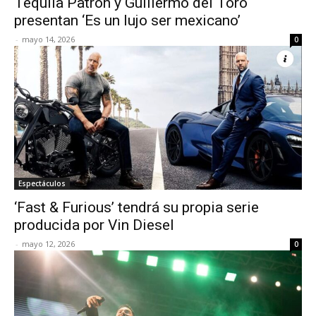
Tequila Patrón y Guillermo del Toro
presentan ‘Es un lujo ser mexicano’
-
mayo 14, 2026
0
Espectáculos
‘Fast & Furious’ tendrá su propia serie
producida por Vin Diesel
-
mayo 12, 2026
0