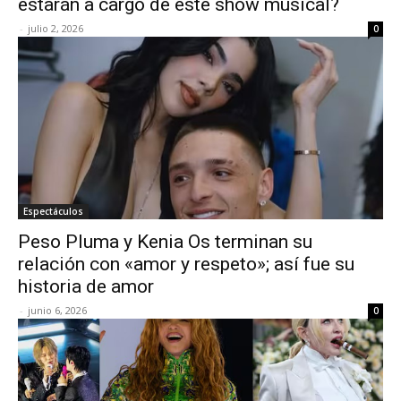
estarán a cargo de este show musical?
-
julio 2, 2026
0
Espectáculos
Peso Pluma y Kenia Os terminan su
relación con «amor y respeto»; así fue su
historia de amor
-
junio 6, 2026
0