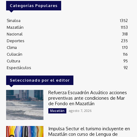
Categorías Populares
Sinaloa
1352
Mazatlán
1153
Nacional
318
Deportes
235
Clima
170
Culiacán
116
Cultura
95
Espectáculos
92
Seleccionado por el editor
Refuerza Escuadrón Acuático acciones
preventivas ante condiciones de Mar
de Fondo en Mazatlán
agosto 7, 2026
Mazatlán
Impulsa Sectur el turismo incluyente en
Mazatlán con curso de Lengua de