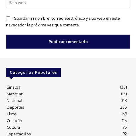
Sit
we
Guardar mi nombre, correo electrónico y sitio web en este
navegador la próxima vez que comente.
Categorías Populares
Sinaloa
1351
Mazatlán
1151
Nacional
318
Deportes
235
Clima
169
Culiacán
116
Cultura
95
Espectáculos
92