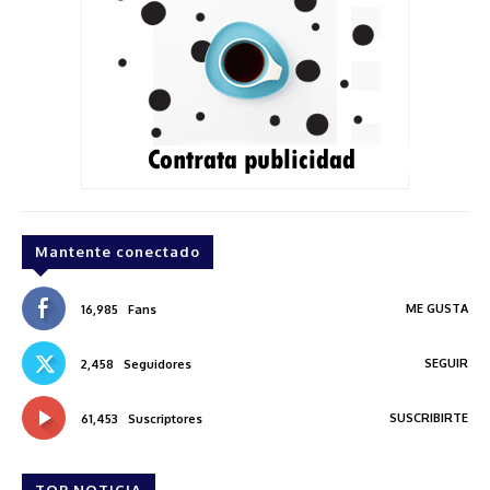
Mantente conectado
ME GUSTA
16,985
Fans
SEGUIR
2,458
Seguidores
SUSCRIBIRTE
61,453
Suscriptores