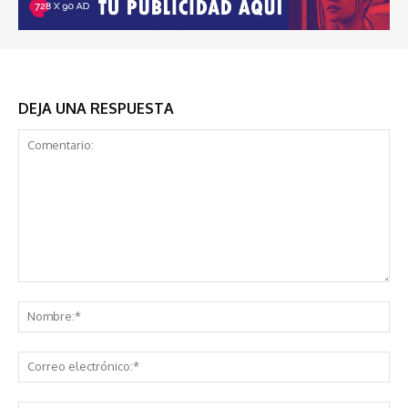
DEJA UNA RESPUESTA
Comentario:
No
Co
ele