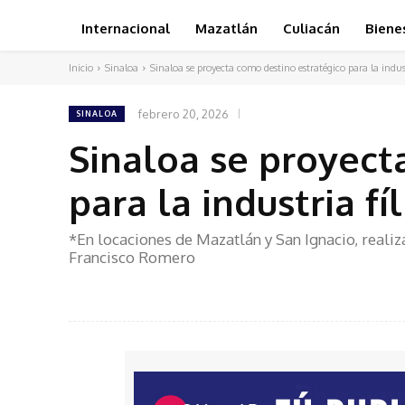
Internacional
Mazatlán
Culiacán
Biene
Inicio
Sinaloa
Sinaloa se proyecta como destino estratégico para la indus
febrero 20, 2026
SINALOA
Sinaloa se proyect
para la industria fí
*En locaciones de Mazatlán y San Ignacio, realiz
Francisco Romero