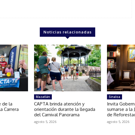
Noticias relacionadas
Mazatlán
Sinaloa
 de la
CAPTA brinda atención y
Invita Gobern
la Carrera
orientación durante la llegada
sumarse a la 
del Carnival Panorama
de Reforesta
agosto 5, 2026
agosto 5, 2026