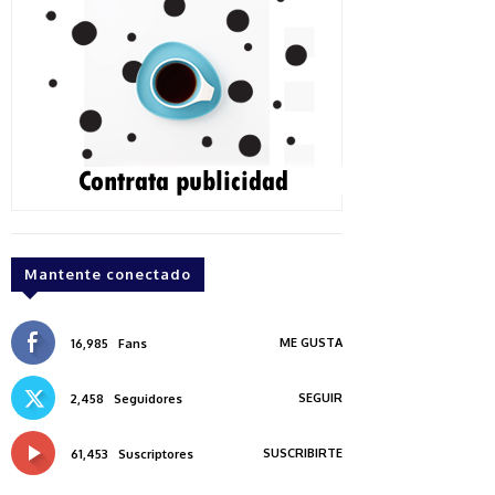
Mantente conectado
ME GUSTA
16,985
Fans
SEGUIR
2,458
Seguidores
SUSCRIBIRTE
61,453
Suscriptores