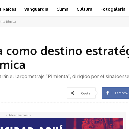
s Raíces
vanguardia
Clima
Cultura
Fotogalería
tria fílmica
a como destino estraté
lmica
arán el largometraje “Pimienta”, dirigido por el sinaloens
Facebook
Cuota
- Advertisement -