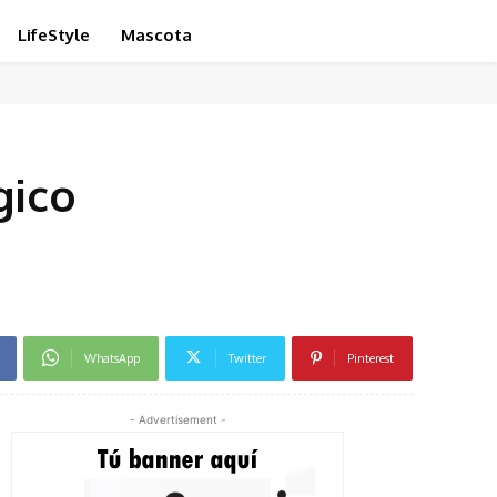
LifeStyle
Mascota
gico
e
WhatsApp
Twitter
Pinterest
- Advertisement -