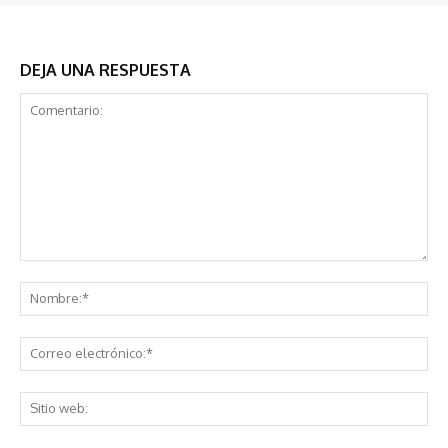
DEJA UNA RESPUESTA
Comentario:
No
Co
ele
Sit
we