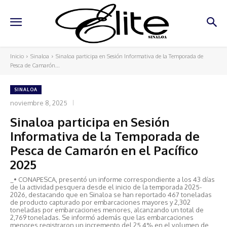
Inicio
Sinaloa
Sinaloa participa en Sesión Informativa de la Temporada de
Pesca de Camarón...
SINALOA
noviembre 8, 2025
Sinaloa participa en Sesión
Informativa de la Temporada de
Pesca de Camarón en el Pacífico
2025
_• CONAPESCA, presentó un informe correspondiente a los 43 días
de la actividad pesquera desde el inicio de la temporada 2025-
2026, destacando que en Sinaloa se han reportado 467 toneladas
de producto capturado por embarcaciones mayores y 2,302
toneladas por embarcaciones menores, alcanzando un total de
2,769 toneladas. Se informó además que las embarcaciones
menores registraron un incremento del 25,4% en el volumen de