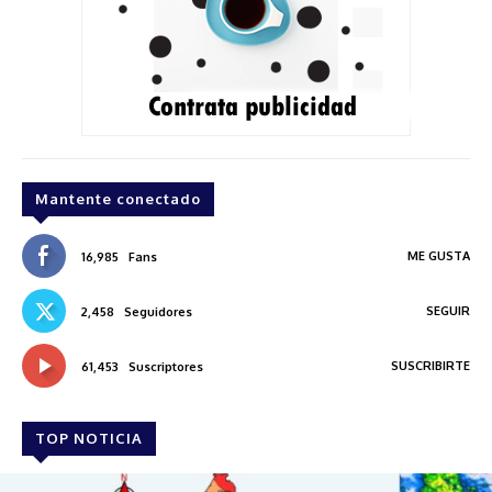
Mantente conectado
ME GUSTA
16,985
Fans
SEGUIR
2,458
Seguidores
SUSCRIBIRTE
61,453
Suscriptores
TOP NOTICIA