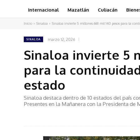
Internacional
Mazatlán
Culiacán
Biene
Inicio
Sinaloa
Sinaloa invierte 5 millones 668 mil 140 pesos para la cont
marzo 12, 2026
SINALOA
Sinaloa invierte 5 
para la continuida
estado
Sinaloa destaca dentro de 10 estados del país co
Presentes en la Mañanera con la Presidenta de 