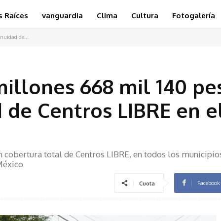
s Raíces
vanguardia
Clima
Cultura
Fotogalería
inuidad de...
millones 668 mil 140 pe
d de Centros LIBRE en e
n cobertura total de Centros LIBRE, en todos los municipio
México
Facebook
Cuota