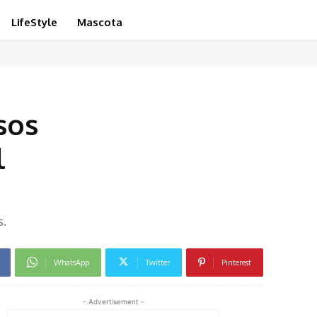
LifeStyle
Mascota
sos
l
s.
WhatsApp
Twitter
Pinterest
- Advertisement -