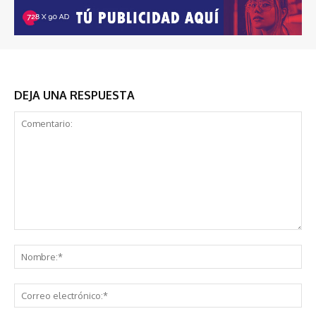
DEJA UNA RESPUESTA
Comentario:
No
Co
ele