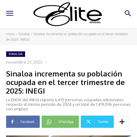
Inicio
Sinaloa
Sinaloa incrementa su población ocupada en el tercer trimestre
de 2025: INEGI
SINALOA
noviembre 27, 2025
Sinaloa incrementa su población
ocupada en el tercer trimestre de
2025: INEGI
La ENOE del INEGI reporta 6,615 personas ocupadas adicionales
respecto al mismo periodo de 2024 y un total de 1,419,096 personas
con empleo
Facebook
WhatsApp
Twitter