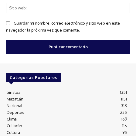
Sit
we
Guardar mi nombre, correo electrónico y sitio web en este
navegador la próxima vez que comente.
Categorías Populares
Sinaloa
1351
Mazatlán
1151
Nacional
318
Deportes
235
Clima
169
Culiacán
116
Cultura
95