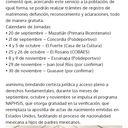
comentó que, acercando este servicio a la población, de
r
igual forma, se podrán realizar trámites de registro de
o
matrimonio, defunción, reconocimiento y aclaraciones, todo
d
de manera gratuita.
u
Calendario de Jornadas:
c
• 20 de septiembre – Mazatlán (Primaria Bicentenario)
t
• 21 de septiembre – Concordia (Polideportivo)
o
• 4 y 5 de octubre – El Fuerte (Casa de la Cultura)
r
• 25 y 26 de octubre – El Rosario (COBAES)
d
• 8 y 9 de noviembre – Escuinapa (Polideportivo)
e
• 29 de noviembre – Juan José Ríos (por confirmar)
a
• 30 de noviembre – Guasave (por confirmar)
u
d
i
asimismo, brindando certeza jurídica y acceso pleno a
o
derechos fundamentales, durante los meses de
septiembre, octubre y noviembre se impulsa el programa
NAPHSIS, que otorga gratuidad en la verificación, que
reemplaza la apostilla de actas de nacimiento emitidas en
Estados Unidos, facilitando el proceso de nacionalidad
mexicana a hijos de padres mexicanos.