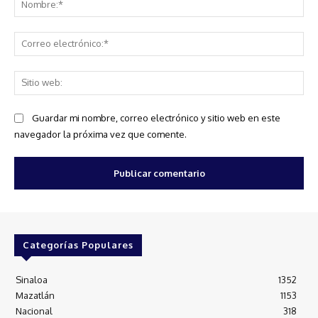
Co
ele
Sit
we
Guardar mi nombre, correo electrónico y sitio web en este
navegador la próxima vez que comente.
Categorías Populares
Sinaloa
1352
Mazatlán
1153
Nacional
318