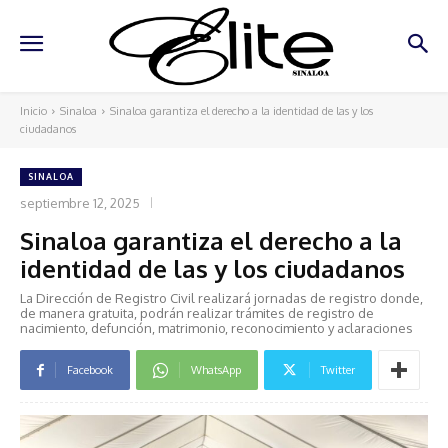
Inicio
Sinaloa
Sinaloa garantiza el derecho a la identidad de las y los
ciudadanos
SINALOA
septiembre 12, 2025
Sinaloa garantiza el derecho a la
identidad de las y los ciudadanos
La Dirección de Registro Civil realizará jornadas de registro donde,
de manera gratuita, podrán realizar trámites de registro de
nacimiento, defunción, matrimonio, reconocimiento y aclaraciones
Facebook
WhatsApp
Twitter