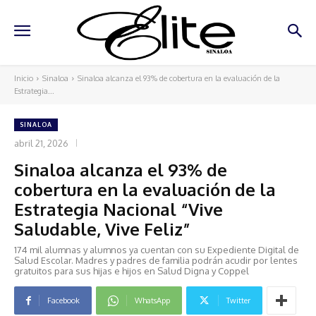
Inicio
Sinaloa
Sinaloa alcanza el 93% de cobertura en la evaluación de la
Estrategia...
SINALOA
abril 21, 2026
Sinaloa alcanza el 93% de
cobertura en la evaluación de la
Estrategia Nacional “Vive
Saludable, Vive Feliz”
174 mil alumnas y alumnos ya cuentan con su Expediente Digital de
Salud Escolar. Madres y padres de familia podrán acudir por lentes
gratuitos para sus hijas e hijos en Salud Digna y Coppel
Facebook
WhatsApp
Twitter