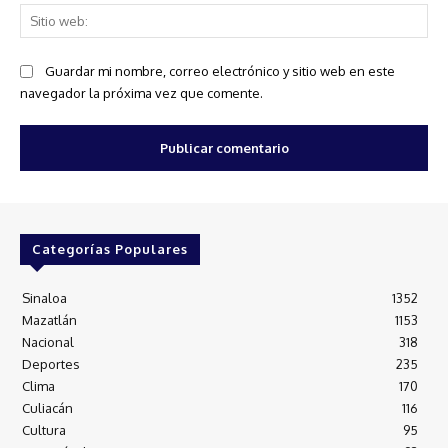
Sit
we
Guardar mi nombre, correo electrónico y sitio web en este
navegador la próxima vez que comente.
Categorías Populares
Sinaloa
1352
Mazatlán
1153
Nacional
318
Deportes
235
Clima
170
Culiacán
116
Cultura
95