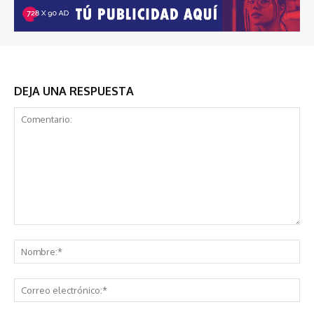
DEJA UNA RESPUESTA
Comentario:
No
Co
ele