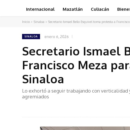
Internacional
Mazatlán
Culiacán
Biene
Inicio
Sinaloa
Secretario Ismael Bello Esquivel toma protesta a Francisc
enero 6, 2026
SINALOA
Secretario Ismael 
Francisco Meza par
Sinaloa
Lo exhortó a seguir trabajando con verticalidad 
agremiados