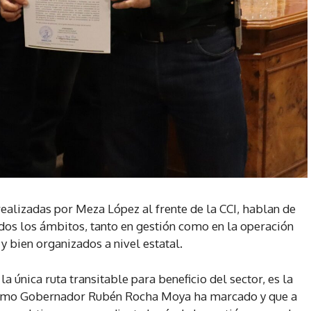
realizadas por Meza López al frente de la CCI, hablan de
odos los ámbitos, tanto en gestión como en la operación
 bien organizados a nivel estatal.
la única ruta transitable para beneficio del sector, es la
mismo Gobernador Rubén Rocha Moya ha marcado y que a