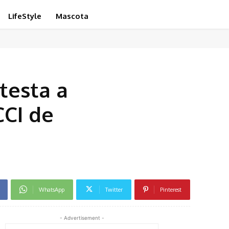
LifeStyle
Mascota
testa a
CCI de
WhatsApp
Twitter
Pinterest
- Advertisement -