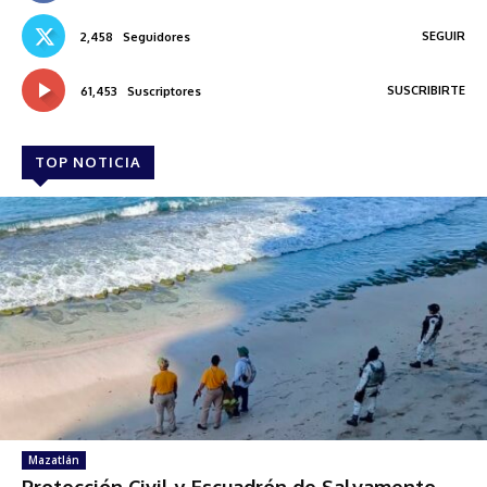
SEGUIR
2,458
Seguidores
SUSCRIBIRTE
61,453
Suscriptores
TOP NOTICIA
Mazatlán
Protección Civil y Escuadrón de Salvamento