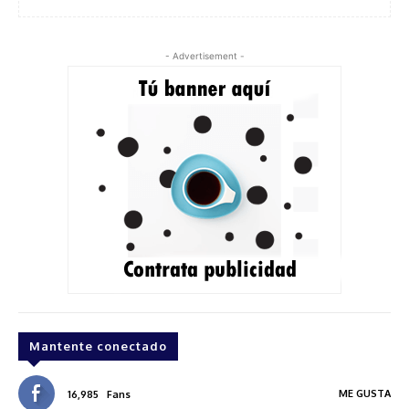
- Advertisement -
Mantente conectado
ME GUSTA
16,985
Fans