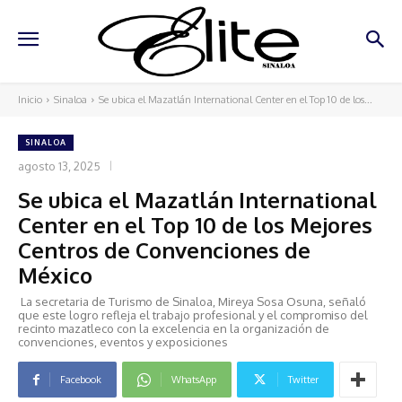
Inicio
Sinaloa
Se ubica el Mazatlán International Center en el Top 10 de los...
SINALOA
agosto 13, 2025
Se ubica el Mazatlán International
Center en el Top 10 de los Mejores
Centros de Convenciones de
México
La secretaria de Turismo de Sinaloa, Mireya Sosa Osuna, señaló
que este logro refleja el trabajo profesional y el compromiso del
recinto mazatleco con la excelencia en la organización de
convenciones, eventos y exposiciones
Facebook
WhatsApp
Twitter