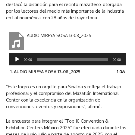
destacó la distinción para el recinto mazatleco, otorgada
por los lectores del medio más importante de la industria
en Latinoamérica, con 28 años de trayectoria.
AUDIO MIREYA SOSA 13-08_2025
R
00:00
00:00
e
p
1.
AUDIO MIREYA SOSA 13-08_2025
1:06
r
o
“Este logro es un orgullo para Sinaloa y refleja el trabajo
d
profesional y el compromiso del Mazatlán International
u
Center con la excelencia en la organización de
c
convenciones, eventos y exposiciones”, afirmó.
t
o
r
La encuesta para integrar el “Top 10 Convention &
d
Exhibition Centers México 2025” fue efectuada durante los
e
meses de junio, julio y parte de agosto de 2025, con el