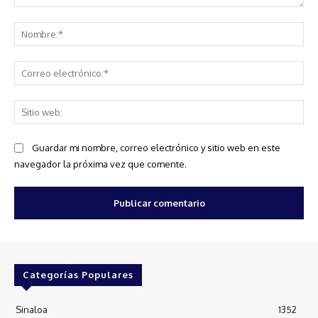
Comentario:
No
Co
ele
Sit
we
Guardar mi nombre, correo electrónico y sitio web en este
navegador la próxima vez que comente.
Categorías Populares
Sinaloa
1352