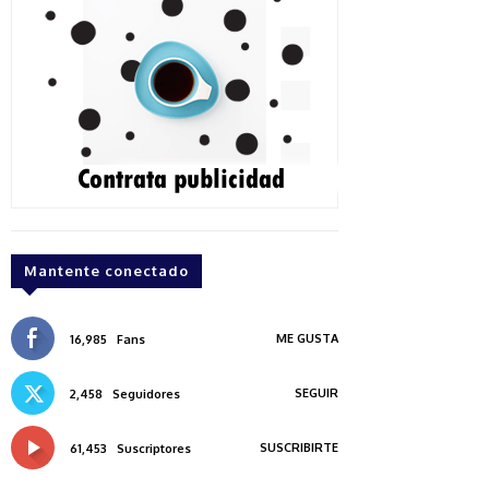
Mantente conectado
ME GUSTA
16,985
Fans
SEGUIR
2,458
Seguidores
SUSCRIBIRTE
61,453
Suscriptores