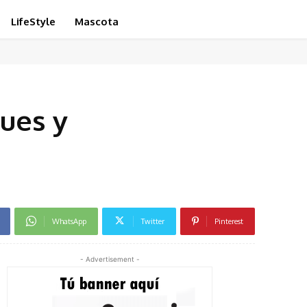
LifeStyle
Mascota
ues y
WhatsApp
Twitter
Pinterest
- Advertisement -