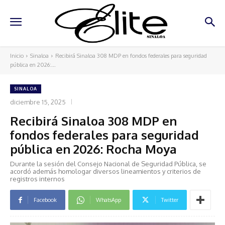
Inicio
Sinaloa
Recibirá Sinaloa 308 MDP en fondos federales para seguridad
pública en 2026:...
SINALOA
diciembre 15, 2025
Recibirá Sinaloa 308 MDP en
fondos federales para seguridad
pública en 2026: Rocha Moya
Durante la sesión del Consejo Nacional de Seguridad Pública, se
acordó además homologar diversos lineamientos y criterios de
registros internos
Facebook
WhatsApp
Twitter