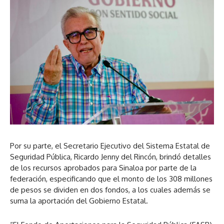
t
r
e
o
d
a
r
e
u
d
a
d
e
u
i
a
d
o
u
i
d
o
i
o
Por su parte, el Secretario Ejecutivo del Sistema Estatal de
Seguridad Pública, Ricardo Jenny del Rincón, brindó detalles
de los recursos aprobados para Sinaloa por parte de la
federación, especificando que el monto de los 308 millones
de pesos se dividen en dos fondos, a los cuales además se
suma la aportación del Gobierno Estatal.