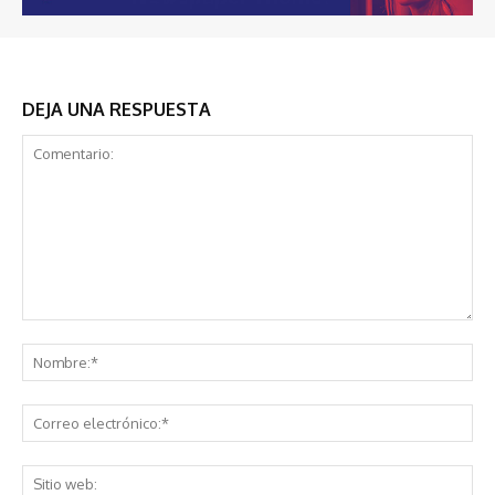
DEJA UNA RESPUESTA
Comentario:
No
Co
ele
Sit