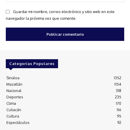
we
Guardar mi nombre, correo electrónico y sitio web en este
navegador la próxima vez que comente.
Categorías Populares
Sinaloa
1352
Mazatlán
1154
Nacional
318
Deportes
235
Clima
170
Culiacán
116
Cultura
95
Espectáculos
92