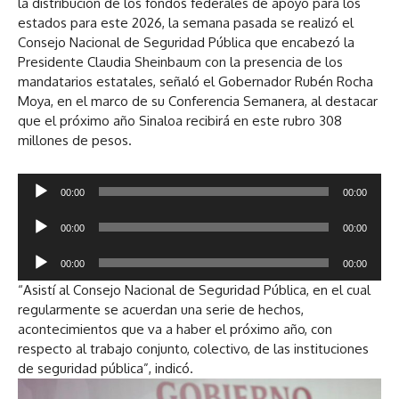
la distribución de los fondos federales de apoyo para los
estados para este 2026, la semana pasada se realizó el
Consejo Nacional de Seguridad Pública que encabezó la
Presidente Claudia Sheinbaum con la presencia de los
mandatarios estatales, señaló el Gobernador Rubén Rocha
Moya, en el marco de su Conferencia Semanera, al destacar
que el próximo año Sinaloa recibirá en este rubro 308
millones de pesos.
R
00:00
00:00
e
R
p
00:00
00:00
e
r
R
p
o
00:00
00:00
e
r
d
“Asistí al Consejo Nacional de Seguridad Pública, en el cual
p
o
u
regularmente se acuerdan una serie de hechos,
r
d
c
acontecimientos que va a haber el próximo año, con
o
u
t
respecto al trabajo conjunto, colectivo, de las instituciones
d
c
o
de seguridad pública”, indicó.
u
t
r
c
o
d