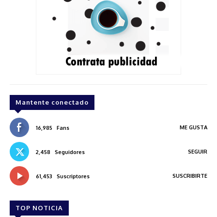
Mantente conectado
ME GUSTA
16,985
Fans
SEGUIR
2,458
Seguidores
SUSCRIBIRTE
61,453
Suscriptores
TOP NOTICIA