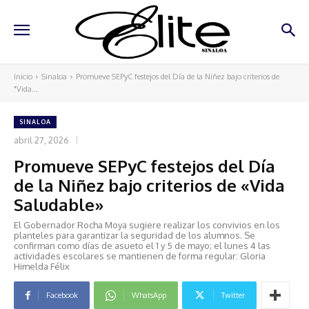
Inicio
Sinaloa
Promueve SEPyC festejos del Día de la Niñez bajo criterios de
"Vida...
SINALOA
abril 27, 2026
Promueve SEPyC festejos del Día
de la Niñez bajo criterios de «Vida
Saludable»
El Gobernador Rocha Moya sugiere realizar los convivios en los
planteles para garantizar la seguridad de los alumnos. Se
confirman como días de asueto el 1 y 5 de mayo; el lunes 4 las
actividades escolares se mantienen de forma regular: Gloria
Himelda Félix
Facebook
WhatsApp
Twitter