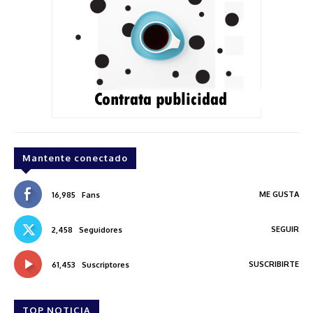
Mantente conectado
ME GUSTA
16,985
Fans
SEGUIR
2,458
Seguidores
SUSCRIBIRTE
61,453
Suscriptores
TOP NOTICIA