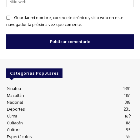
we
Guardar mi nombre, correo electrónico y sitio web en este
navegador la próxima vez que comente.
Categorías Populares
Sinaloa
1351
Mazatlán
1151
Nacional
318
Deportes
235
Clima
169
Culiacán
116
Cultura
95
Espectáculos
92