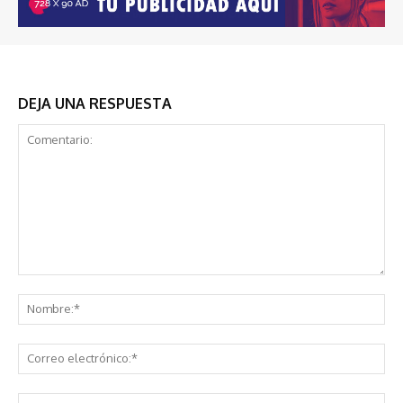
DEJA UNA RESPUESTA
Comentario:
No
Co
ele
Sit