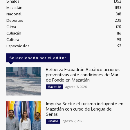
Sinaloa
1352
Mazatlán
1153
Nacional
318
Deportes
235
Clima
170
Culiacán
116
Cultura
95
Espectáculos
92
Seleccionado por el editor
Refuerza Escuadrón Acuático acciones
preventivas ante condiciones de Mar
de Fondo en Mazatlán
agosto 7, 2026
Mazatlán
Impulsa Sectur el turismo incluyente en
Mazatlán con curso de Lengua de
Señas
agosto 7, 2026
Sinaloa