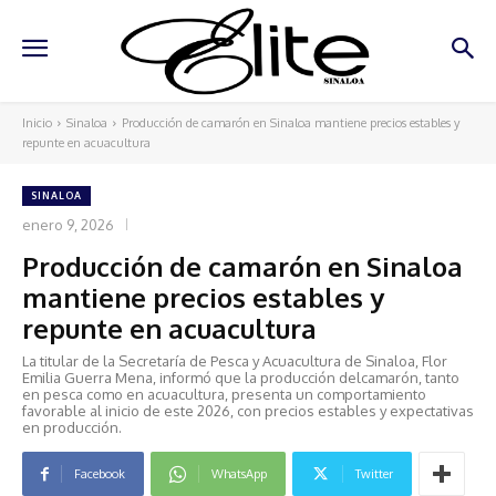
Inicio
Sinaloa
Producción de camarón en Sinaloa mantiene precios estables y
repunte en acuacultura
SINALOA
enero 9, 2026
Producción de camarón en Sinaloa
mantiene precios estables y
repunte en acuacultura
La titular de la Secretaría de Pesca y Acuacultura de Sinaloa, Flor
Emilia Guerra Mena, informó que la producción delcamarón, tanto
en pesca como en acuacultura, presenta un comportamiento
favorable al inicio de este 2026, con precios estables y expectativas
en producción.
Facebook
WhatsApp
Twitter