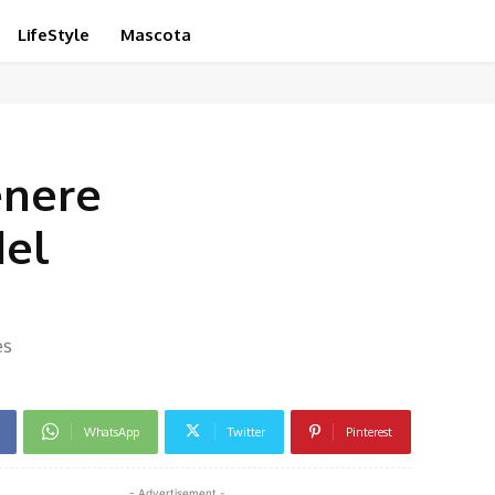
LifeStyle
Mascota
enere
del
es
WhatsApp
Twitter
Pinterest
- Advertisement -