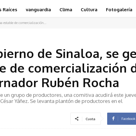
s Raíces
vanguardia
Clima
Cultura
Fotogalería
a estable de comercialización...
bierno de Sinaloa, se g
 de comercialización 
ernador Rubén Rocha
de un grupo de productores, una comitiva acudirá este juev
 César Yáñez. Se levanta plantón de productores en el
Facebook
Cuota