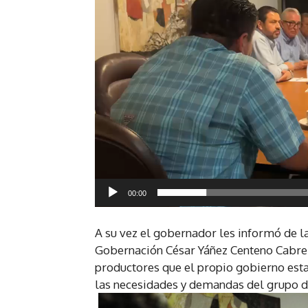
o
d
u
c
t
o
r
d
e
v
í
00:00
d
e
A su vez el gobernador les informó de l
o
Gobernación César Yáñez Centeno Cabrera
productores que el propio gobierno esta
las necesidades y demandas del grupo d