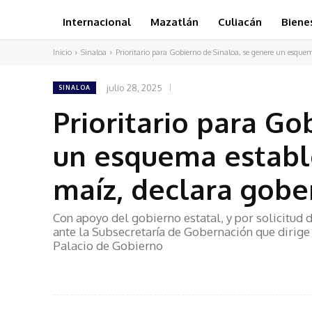
Internacional
Mazatlán
Culiacán
Biene
Inicio
Sinaloa
Prioritario para Gobierno de Sinaloa, se genere un esquem
julio 28, 2025
SINALOA
Prioritario para Go
un esquema estable
maíz, declara gob
Con apoyo del gobierno estatal, y por solicitud 
ante la Subsecretaría de Gobernación que dirige
Palacio de Gobierno