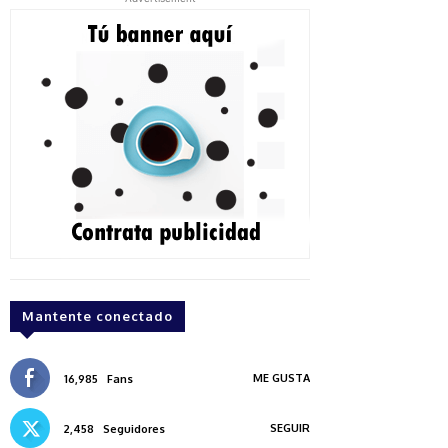
Mantente conectado
ME GUSTA
16,985
Fans
SEGUIR
2,458
Seguidores