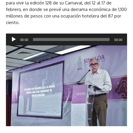
para vivir la edición 128 de su Carnaval, del 12 al 17 de
febrero, en donde se prevé una derrama económica de 1,100
millones de pesos con una ocupación hotelera del 87 por
ciento.
R
00:00
00:00
e
p
r
o
d
u
c
t
o
r
d
e
a
u