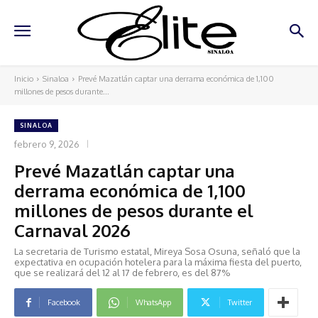
Inicio
Sinaloa
Prevé Mazatlán captar una derrama económica de 1,100
millones de pesos durante...
SINALOA
febrero 9, 2026
Prevé Mazatlán captar una
derrama económica de 1,100
millones de pesos durante el
Carnaval 2026
La secretaria de Turismo estatal, Mireya Sosa Osuna, señaló que la
expectativa en ocupación hotelera para la máxima fiesta del puerto,
que se realizará del 12 al 17 de febrero, es del 87%
Facebook
WhatsApp
Twitter