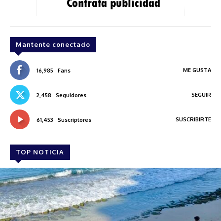
Mantente conectado
ME GUSTA
16,985
Fans
SEGUIR
2,458
Seguidores
SUSCRIBIRTE
61,453
Suscriptores
TOP NOTICIA