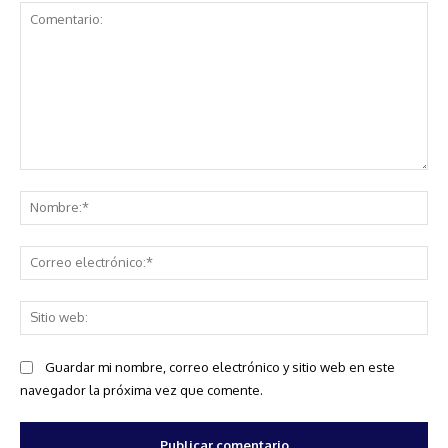
Comentario:
No
Co
ele
Sit
we
Guardar mi nombre, correo electrónico y sitio web en este
navegador la próxima vez que comente.