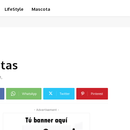
LifeStyle
Mascota
atas
e,
WhatsApp
Twitter
Pinterest
- Advertisement -