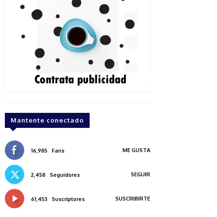
Mantente conectado
ME GUSTA
16,985
Fans
SEGUIR
2,458
Seguidores
SUSCRIBIRTE
61,453
Suscriptores