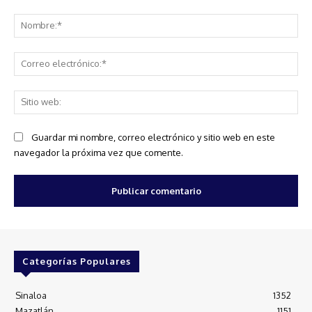
Comentario:
No
Co
ele
Sit
we
Guardar mi nombre, correo electrónico y sitio web en este
navegador la próxima vez que comente.
Categorías Populares
Sinaloa
1352
Mazatlán
1151