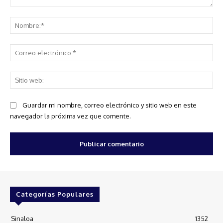
Comentario:
No
Co
ele
Sit
we
Guardar mi nombre, correo electrónico y sitio web en este
navegador la próxima vez que comente.
Categorías Populares
Sinaloa
1352