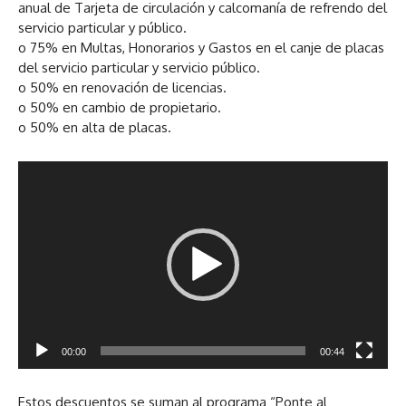
anual de Tarjeta de circulación y calcomanía de refrendo del
servicio particular y público.
o 75% en Multas, Honorarios y Gastos en el canje de placas
del servicio particular y servicio público.
o 50% en renovación de licencias.
o 50% en cambio de propietario.
o 50% en alta de placas.
R
e
p
r
o
d
u
c
t
o
00:00
00:44
r
d
Estos descuentos se suman al programa “Ponte al