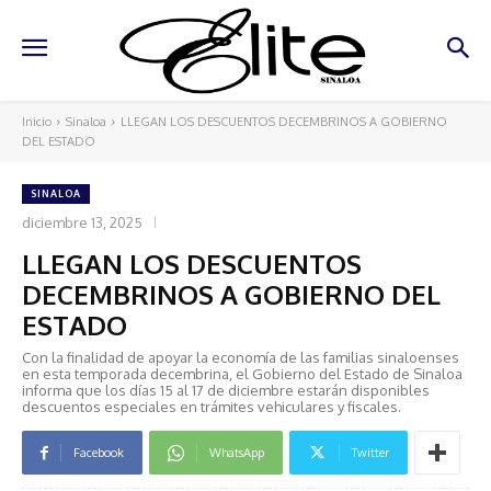
Inicio
Sinaloa
LLEGAN LOS DESCUENTOS DECEMBRINOS A GOBIERNO
DEL ESTADO
SINALOA
diciembre 13, 2025
LLEGAN LOS DESCUENTOS
DECEMBRINOS A GOBIERNO DEL
ESTADO
Con la finalidad de apoyar la economía de las familias sinaloenses
en esta temporada decembrina, el Gobierno del Estado de Sinaloa
informa que los días 15 al 17 de diciembre estarán disponibles
descuentos especiales en trámites vehiculares y fiscales.
Facebook
WhatsApp
Twitter