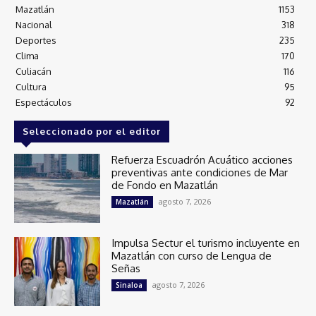
Mazatlán
1153
Nacional
318
Deportes
235
Clima
170
Culiacán
116
Cultura
95
Espectáculos
92
Seleccionado por el editor
Refuerza Escuadrón Acuático acciones
preventivas ante condiciones de Mar
de Fondo en Mazatlán
agosto 7, 2026
Mazatlán
Impulsa Sectur el turismo incluyente en
Mazatlán con curso de Lengua de
Señas
agosto 7, 2026
Sinaloa