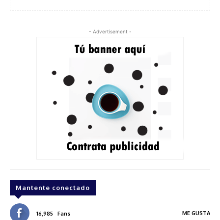
- Advertisement -
Mantente conectado
ME GUSTA
16,985
Fans