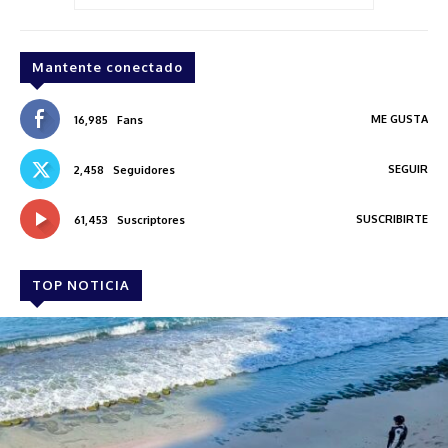
Mantente conectado
ME GUSTA
16,985
Fans
SEGUIR
2,458
Seguidores
SUSCRIBIRTE
61,453
Suscriptores
TOP NOTICIA