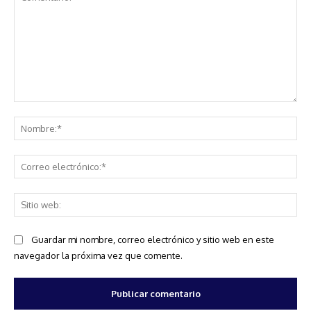
Comentario:
No
Co
ele
Sit
we
Guardar mi nombre, correo electrónico y sitio web en este
navegador la próxima vez que comente.