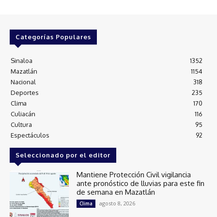
Categorías Populares
Sinaloa
1352
Mazatlán
1154
Nacional
318
Deportes
235
Clima
170
Culiacán
116
Cultura
95
Espectáculos
92
Seleccionado por el editor
Mantiene Protección Civil vigilancia
ante pronóstico de lluvias para este fin
de semana en Mazatlán
agosto 8, 2026
Clima