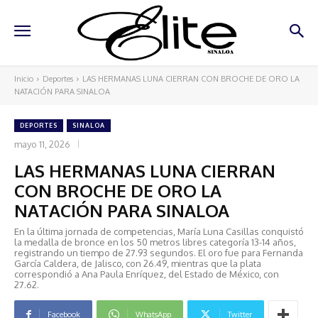
Inicio
Deportes
LAS HERMANAS LUNA CIERRAN CON BROCHE DE ORO LA
NATACIÓN PARA SINALOA
DEPORTES
SINALOA
mayo 11, 2026
LAS HERMANAS LUNA CIERRAN
CON BROCHE DE ORO LA
NATACIÓN PARA SINALOA
En la última jornada de competencias, María Luna Casillas conquistó
la medalla de bronce en los 50 metros libres categoría 13-14 años,
registrando un tiempo de 27.93 segundos. El oro fue para Fernanda
García Caldera, de Jalisco, con 26.49, mientras que la plata
correspondió a Ana Paula Enríquez, del Estado de México, con
27.62.
Facebook
WhatsApp
Twitter