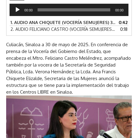
R
00:00
00:00
e
p
1.
AUDIO ANA CHIQUETE (VOCERÍA SEMUJERES) 30-05-2025
0:42
r
2.
AUDIO FELICIANO CASTRO (VOCERÍA SEMUJERES) 30-05-2025
0:18
o
d
Culiacán, Sinaloa a 30 de mayo de 2025. En conferencia de
u
prensa de la Vocería del Gobierno del Estado, que
c
encabeza el Mtro. Feliciano Castro Meléndrez, acompañado
t
también por la vocera de la Secretaría de Seguridad
o
Pública, Lcda. Verona Hernández; la Lcda. Ana Francis
r
d
Chiquete Elizalde, Secretaria de las Mujeres anunció la
e
estructura que se tiene para la implementación del trabajo
a
en los Centros LIBRE en Sinaloa.
u
d
i
o