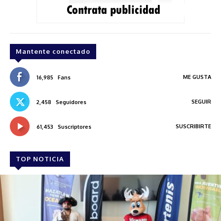
Mantente conectado
ME GUSTA
16,985
Fans
SEGUIR
2,458
Seguidores
SUSCRIBIRTE
61,453
Suscriptores
TOP NOTICIA