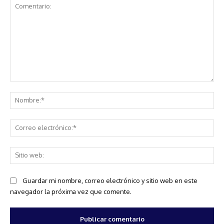
Comentario:
No
Co
ele
Sit
we
Guardar mi nombre, correo electrónico y sitio web en este
navegador la próxima vez que comente.