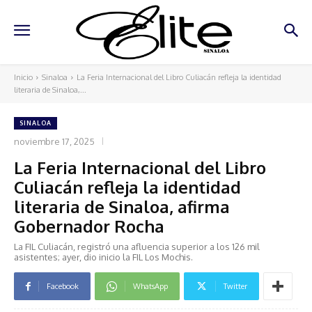
Inicio
Sinaloa
La Feria Internacional del Libro Culiacán refleja la identidad
literaria de Sinaloa,...
SINALOA
noviembre 17, 2025
La Feria Internacional del Libro
Culiacán refleja la identidad
literaria de Sinaloa, afirma
Gobernador Rocha
La FIL Culiacán, registró una afluencia superior a los 126 mil
asistentes; ayer, dio inicio la FIL Los Mochis.
Facebook
WhatsApp
Twitter