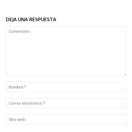
DEJA UNA RESPUESTA
Comentario:
No
Co
ele
Sit
we