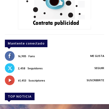
Mantente conectado
ME GUSTA
16,985
Fans
SEGUIR
2,458
Seguidores
SUSCRIBIRTE
61,453
Suscriptores
TOP NOTICIA