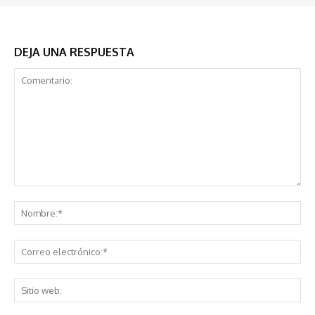
DEJA UNA RESPUESTA
Comentario:
No
Co
ele
Sit
we