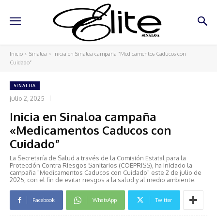
Inicio
Sinaloa
Inicia en Sinaloa campaña "Medicamentos Caducos con
Cuidado”
SINALOA
julio 2, 2025
Inicia en Sinaloa campaña
«Medicamentos Caducos con
Cuidado”
La Secretaría de Salud a través de la Comisión Estatal para la
Protección Contra Riesgos Sanitarios (COEPRISS), ha iniciado la
campaña "Medicamentos Caducos con Cuidado" este 2 de julio de
2025, con el fin de evitar riesgos a la salud y al medio ambiente.
Facebook
WhatsApp
Twitter