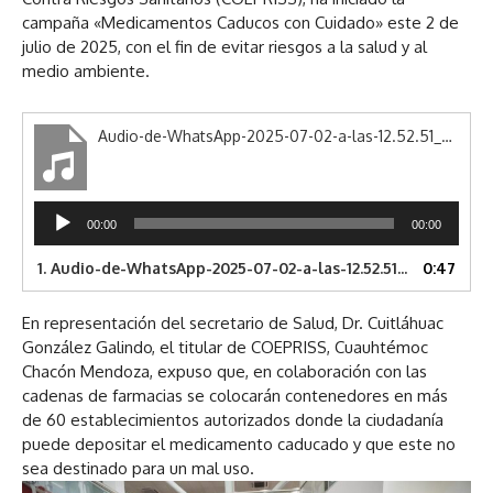
campaña «Medicamentos Caducos con Cuidado» este 2 de
julio de 2025, con el fin de evitar riesgos a la salud y al
medio ambiente.
Audio-de-WhatsApp-2025-07-02-a-las-12.52.51_5602ef19.dat
R
00:00
00:00
e
p
1.
Audio-de-WhatsApp-2025-07-02-a-las-12.52.51_5602ef19.dat
0:47
r
o
En representación del secretario de Salud, Dr. Cuitláhuac
d
González Galindo, el titular de COEPRISS, Cuauhtémoc
u
Chacón Mendoza, expuso que, en colaboración con las
c
cadenas de farmacias se colocarán contenedores en más
t
de 60 establecimientos autorizados donde la ciudadanía
o
puede depositar el medicamento caducado y que este no
r
d
sea destinado para un mal uso.
e