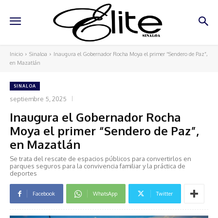
Inicio
Sinaloa
Inaugura el Gobernador Rocha Moya el primer “Sendero de Paz”,
en Mazatlán
SINALOA
septiembre 5, 2025
Inaugura el Gobernador Rocha
Moya el primer “Sendero de Paz”,
en Mazatlán
Se trata del rescate de espacios públicos para convertirlos en
parques seguros para la convivencia familiar y la práctica de
deportes
Facebook
WhatsApp
Twitter