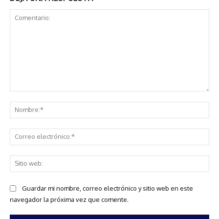
Comentario:
No
Co
ele
Sit
we
Guardar mi nombre, correo electrónico y sitio web en este
navegador la próxima vez que comente.