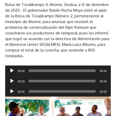
Bolsa de Tosalibampo II, Ahome, Sinaloa, a 12 de diciembre
de 2025.- El gobernador Rubén Rocha Moya visitó el ejido
de la Bolsa de Tosalibampo Número 2, perteneciente al
municipio de Ahome, para anunciar que resolvió el
problema de comercialización del frijol Yorimuni que
cosecharon sus productores de temporal, pues les informó
que logró un acuerdo con la directora de Alimentación para
el Bienestar (antes SEGALMEX), María Luisa Albores, para
comprar el total de la cosecha, que asciende a 800
toneladas.
R
00:00
00:00
e
R
p
00:00
00:00
e
r
R
p
o
00:00
00:00
e
r
d
p
o
u
r
d
c
o
u
t