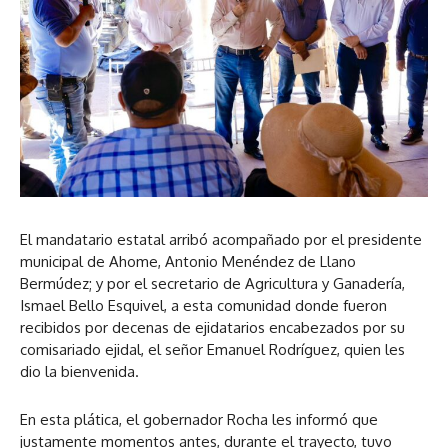
d
c
o
u
t
r
c
o
d
t
r
e
o
d
a
r
e
u
d
a
d
e
u
i
a
d
o
u
i
d
o
El mandatario estatal arribó acompañado por el presidente
i
municipal de Ahome, Antonio Menéndez de Llano
o
Bermúdez; y por el secretario de Agricultura y Ganadería,
Ismael Bello Esquivel, a esta comunidad donde fueron
recibidos por decenas de ejidatarios encabezados por su
comisariado ejidal, el señor Emanuel Rodríguez, quien les
dio la bienvenida.
En esta plática, el gobernador Rocha les informó que
justamente momentos antes, durante el trayecto, tuvo