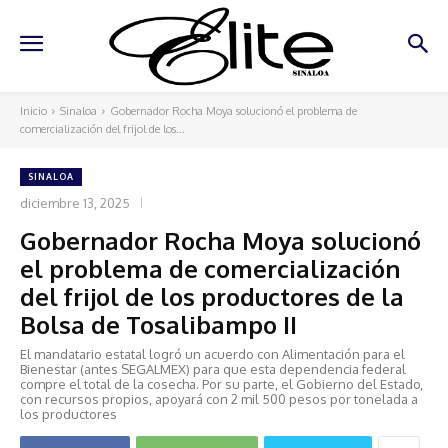
Inicio
Sinaloa
Gobernador Rocha Moya solucionó el problema de
comercialización del frijol de los...
SINALOA
diciembre 13, 2025
Gobernador Rocha Moya solucionó
el problema de comercialización
del frijol de los productores de la
Bolsa de Tosalibampo II
El mandatario estatal logró un acuerdo con Alimentación para el
Bienestar (antes SEGALMEX) para que esta dependencia federal
compre el total de la cosecha. Por su parte, el Gobierno del Estado,
con recursos propios, apoyará con 2 mil 500 pesos por tonelada a
los productores