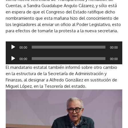
Cuentas, a Sandra Guadalupe Angulo Cázarez, y sólo está
en espera de que el Congreso del Estado ratifique dicho
nombramiento que esta mañana hizo del conocimiento de
los legisladores al enviar un oficio al Poder Legislativo, esto
para efectos de tomarle la protesta a la nueva secretaria.
R
00:00
00:00
e
R
p
00:00
00:00
e
r
El mandatario estatal también informó sobre otro cambio
p
o
en la estructura de la Secretaría de Administración y
r
d
Finanzas, al designar a Alfredo González en sustitución de
o
u
Miguel López, en la Tesorería del estado.
d
c
u
t
c
o
t
r
o
d
r
e
d
a