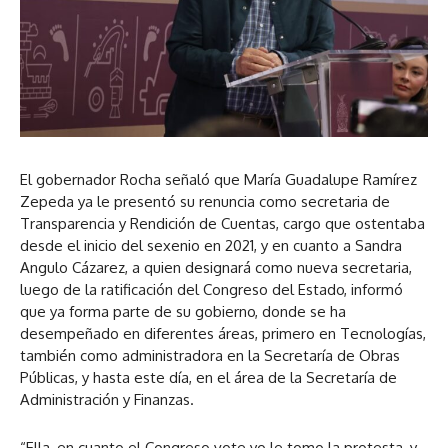
e
u
a
d
u
i
d
o
i
o
El gobernador Rocha señaló que María Guadalupe Ramírez
Zepeda ya le presentó su renuncia como secretaria de
Transparencia y Rendición de Cuentas, cargo que ostentaba
desde el inicio del sexenio en 2021, y en cuanto a Sandra
Angulo Cázarez, a quien designará como nueva secretaria,
luego de la ratificación del Congreso del Estado, informó
que ya forma parte de su gobierno, donde se ha
desempeñado en diferentes áreas, primero en Tecnologías,
también como administradora en la Secretaría de Obras
Públicas, y hasta este día, en el área de la Secretaría de
Administración y Finanzas.
“Ella, en cuanto el Congreso vote yo le tomo la protesta, y