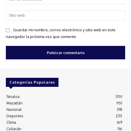
ele
Sit
we
Guardar mi nombre, correo electrónico y sitio web en este
navegador la próxima vez que comente.
Categorías Populares
Sinaloa
1351
Mazatlán
1151
Nacional
318
Deportes
235
Clima
169
Culiacán
116