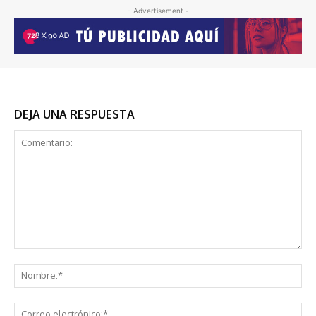
- Advertisement -
DEJA UNA RESPUESTA
Comentario:
No
Co