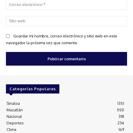
Co
ele
Sit
we
Guardar mi nombre, correo electrónico y sitio web en este
navegador la próxima vez que comente.
Categorías Populares
Sinaloa
1351
Mazatlán
1150
Nacional
318
Deportes
234
Clima
169