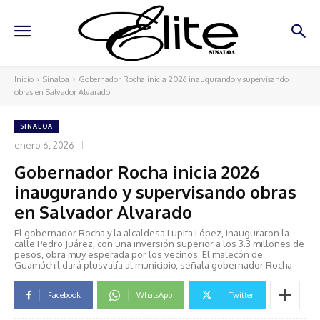
Inicio
Sinaloa
Gobernador Rocha inicia 2026 inaugurando y supervisando
obras en Salvador Alvarado
SINALOA
enero 6, 2026
Gobernador Rocha inicia 2026
inaugurando y supervisando obras
en Salvador Alvarado
El gobernador Rocha y la alcaldesa Lupita López, inauguraron la
calle Pedro Juárez, con una inversión superior a los 3.3 millones de
pesos, obra muy esperada por los vecinos. El malecón de
Guamúchil dará plusvalía al municipio, señala gobernador Rocha
Facebook
WhatsApp
Twitter