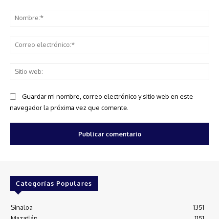
Comentario:
No
Co
ele
Sit
we
Guardar mi nombre, correo electrónico y sitio web en este
navegador la próxima vez que comente.
Categorías Populares
Sinaloa
1351
Mazatlán
1151