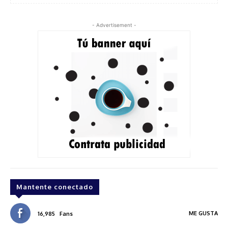
- Advertisement -
Mantente conectado
ME GUSTA
16,985
Fans