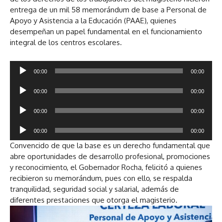
entrega de un mil 58 memorándum de base a Personal de
Apoyo y Asistencia a la Educación (PAAE), quienes
desempeñan un papel fundamental en el funcionamiento
integral de los centros escolares.
R
00:00
00:00
e
R
p
00:00
00:00
e
r
R
p
o
00:00
00:00
e
r
d
R
p
o
u
00:00
00:00
e
r
d
c
Convencido de que la base es un derecho fundamental que
p
o
u
t
abre oportunidades de desarrollo profesional, promociones
r
d
c
o
y reconocimiento, el Gobernador Rocha, felicitó a quienes
o
u
t
r
recibieron su memorándum, pues con ello, se respalda
d
c
o
d
tranquilidad, seguridad social y salarial, además de
u
t
r
e
diferentes prestaciones que otorga el magisterio.
c
o
d
a
t
r
e
u