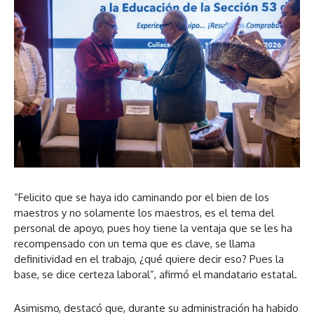
o
d
a
d
r
e
u
i
d
a
d
o
e
u
i
a
d
o
u
i
d
o
i
o
“Felicito que se haya ido caminando por el bien de los
maestros y no solamente los maestros, es el tema del
personal de apoyo, pues hoy tiene la ventaja que se les ha
recompensado con un tema que es clave, se llama
definitividad en el trabajo, ¿qué quiere decir eso? Pues la
base, se dice certeza laboral”, afirmó el mandatario estatal.
Asimismo, destacó que, durante su administración ha habido