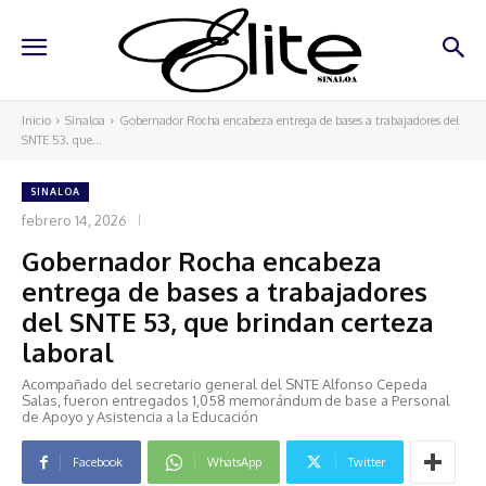
Inicio
Sinaloa
Gobernador Rocha encabeza entrega de bases a trabajadores del
SNTE 53, que...
SINALOA
febrero 14, 2026
Gobernador Rocha encabeza
entrega de bases a trabajadores
del SNTE 53, que brindan certeza
laboral
Acompañado del secretario general del SNTE Alfonso Cepeda
Salas, fueron entregados 1,058 memorándum de base a Personal
de Apoyo y Asistencia a la Educación
Facebook
WhatsApp
Twitter