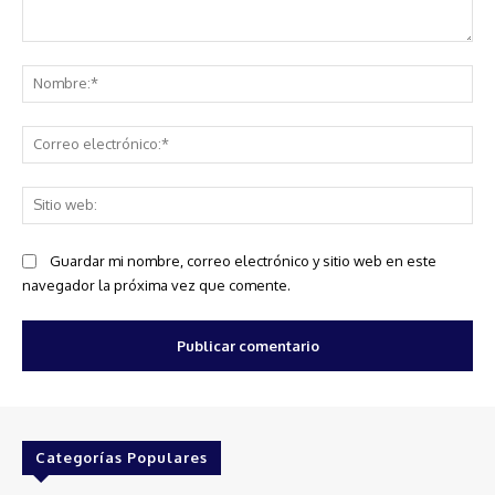
Comentario:
No
Co
ele
Sit
we
Guardar mi nombre, correo electrónico y sitio web en este
navegador la próxima vez que comente.
Categorías Populares