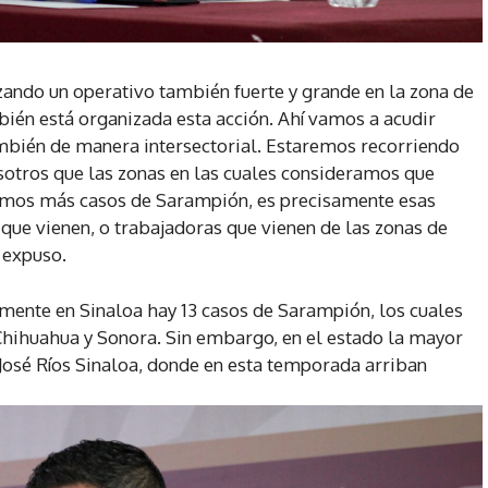
a
r
r
zando un operativo también fuerte y grande en la zona de
i
bién está organizada esta acción. Ahí vamos a acudir
b
ambién de manera intersectorial. Estaremos recorriendo
a
sotros que las zonas en las cuales consideramos que
/
amos más casos de Sarampión, es precisamente esas
a
que vienen, o trabajadoras que vienen de las zonas de
b
 expuso.
a
j
mente en Sinaloa hay 13 casos de Sarampión, los cuales
o
Chihuahua y Sonora. Sin embargo, en el estado la mayor
p
 José Ríos Sinaloa, donde en esta temporada arriban
a
r
a
a
u