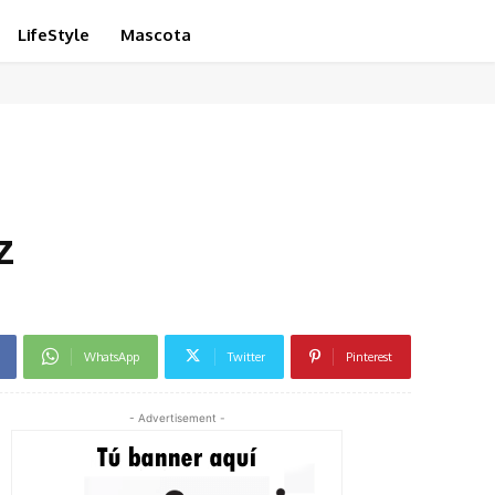
LifeStyle
Mascota
z
WhatsApp
Twitter
Pinterest
- Advertisement -