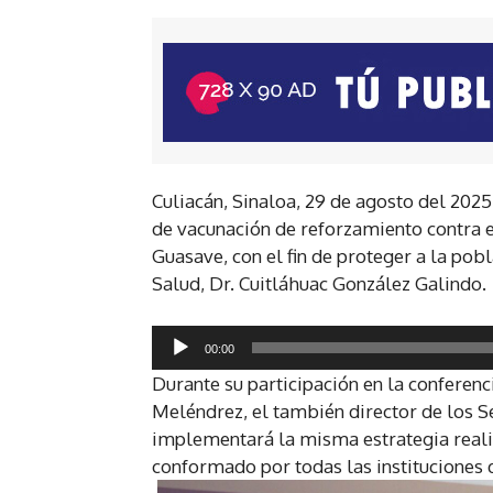
Culiacán, Sinaloa, 29 de agosto del 2025
de vacunación de reforzamiento contra 
Guasave, con el fin de proteger a la pob
Salud, Dr. Cuitláhuac González Galindo.
R
00:00
e
Durante su participación en la conferenc
p
Meléndrez, el también director de los S
r
implementará la misma estrategia realiz
o
conformado por todas las instituciones 
d