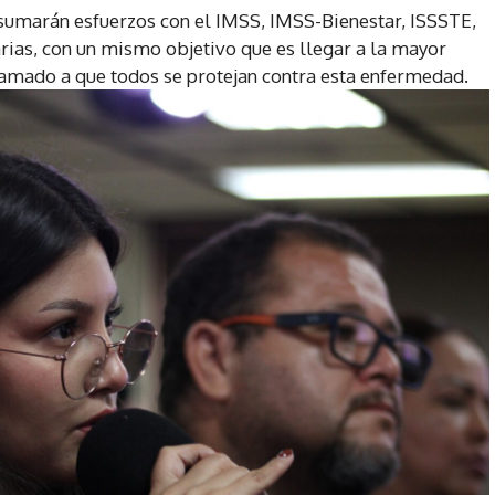
v
 sumarán esfuerzos con el IMSS, IMSS-Bienestar, ISSSTE,
o
tarias, con un mismo objetivo que es llegar a la mayor
l
llamado a que todos se protejan contra esta enfermedad.
u
m
e
n
.