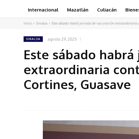
Internacional
Mazatlán
Culiacán
Biene
Inicio
Sinaloa
Este sábado habrá jornada de vacunación extraordinaria c
agosto 29, 2025
SINALOA
Este sábado habrá 
extraordinaria con
Cortines, Guasave