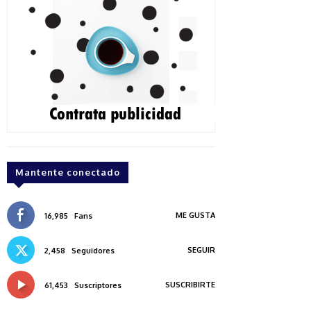
Mantente conectado
ME GUSTA
16,985
Fans
SEGUIR
2,458
Seguidores
SUSCRIBIRTE
61,453
Suscriptores