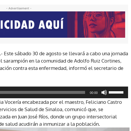
- Advertisement -
.- Este sábado 30 de agosto se llevará a cabo una jornada
el sarampión en la comunidad de Adolfo Ruiz Cortines,
lación contra esta enfermedad, informó el secretario de
U
00:00
t
ia Vocería encabezada por el maestro, Feliciano Castro
i
ervicios de Salud de Sinaloa, comunicó que, se
l
ada en Juan José Ríos, donde un grupo intersectorial
i
de salud acudirán a inmunizar a la población.
z