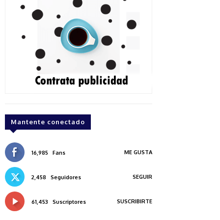
Mantente conectado
ME GUSTA
16,985
Fans
SEGUIR
2,458
Seguidores
SUSCRIBIRTE
61,453
Suscriptores