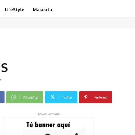
LifeStyle
Mascota
IS
y
WhatsApp
Twitter
Pinterest
- Advertisement -