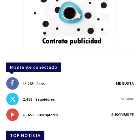
Mantente conectado
ME GUSTA
16,985
Fans
SEGUIR
2,458
Seguidores
SUSCRIBIRTE
61,453
Suscriptores
TOP NOTICIA