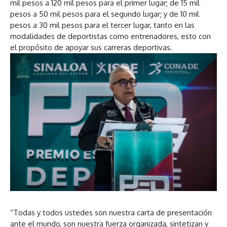
mil pesos a 120 mil pesos para el primer lugar; de 15 mil
c
o
d
a
pesos a 50 mil pesos para el segundo lugar; y de 10 mil
t
r
e
u
pesos a 30 mil pesos para el tercer lugar, tanto en las
o
d
a
d
modalidades de deportistas como entrenadores, esto con
r
e
u
i
el propósito de apoyar sus carreras deportivas.
d
a
d
o
e
u
i
a
d
o
u
i
d
o
i
o
“Todas y todos ustedes son nuestra carta de presentación
ante el mundo, son nuestra fuerza organizada, sintetizan y