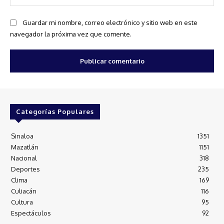
we
Guardar mi nombre, correo electrónico y sitio web en este
navegador la próxima vez que comente.
Categorías Populares
Sinaloa
1351
Mazatlán
1151
Nacional
318
Deportes
235
Clima
169
Culiacán
116
Cultura
95
Espectáculos
92