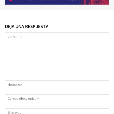
DEJA UNA RESPUESTA
Comentario:
No
Co
ele
Sit