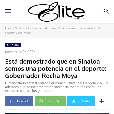
Inicio
Sinaloa
Está demostrado que en Sinaloa somos una potencia en el
deporte: Gobernador...
SINALOA
noviembre 27, 2025
Está demostrado que en Sinaloa
somos una potencia en el deporte:
Gobernador Rocha Moya
El mandatario estatal entregó el Premio Estatal del Deporte 2025, y
adelantó que se incrementarán sustancialmente los estímulos
económicos para los ganadores
Facebook
WhatsApp
Twitter