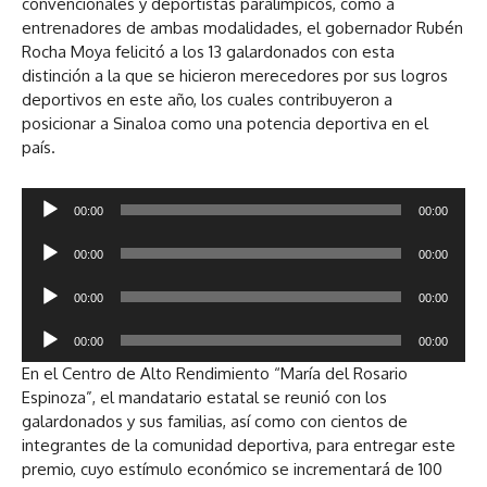
convencionales y deportistas paralímpicos, como a
entrenadores de ambas modalidades, el gobernador Rubén
Rocha Moya felicitó a los 13 galardonados con esta
distinción a la que se hicieron merecedores por sus logros
deportivos en este año, los cuales contribuyeron a
posicionar a Sinaloa como una potencia deportiva en el
país.
R
00:00
00:00
e
R
p
00:00
00:00
e
r
R
p
o
00:00
00:00
e
r
d
R
p
o
u
00:00
00:00
e
r
d
c
En el Centro de Alto Rendimiento “María del Rosario
p
o
u
t
Espinoza”, el mandatario estatal se reunió con los
r
d
c
o
galardonados y sus familias, así como con cientos de
o
u
t
r
integrantes de la comunidad deportiva, para entregar este
d
c
o
d
premio, cuyo estímulo económico se incrementará de 100
u
t
r
e