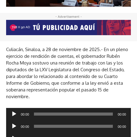
- Advertisement -
Culiacán, Sinaloa, a 28 de noviembre de 2025.- En un pleno
ejercicio de rendición de cuentas, el gobernador Rubén
Rocha Moya sostuvo una reunión de trabajo con las y los
diputados de la LXV Legislatura del Congreso del Estado,
para abordar lo relacionado al contenido de su Cuarto
Informe de Gobierno, que conforme a la ley envió a esta
soberana representación popular el pasado 15 de
noviembre.
R
00:00
00:00
e
R
p
00:00
00:00
e
r
R
p