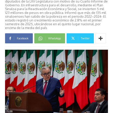
diputados de la LXV Legislatura con motivo de su Cuarto Informe de
Gobierno. En infraestructura para el desarrollo, mediante el Plan
Sinaloa para la Reactivación Económica y Social, se invierten 5 mil
123 millones de pesos en obra pública. Informó que más de 135 mil
sinaloenses han salido de la pobreza en el periodo 2022–2024- El
estado registró un crecimiento económico de 2.8% en el primer
semestre de 2025, ubicándose en el quinto lugar nacional, por
encima de la media del país
Facebook
WhatsApp
Twitter