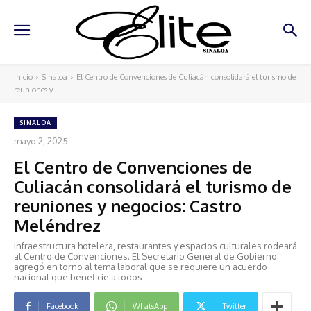
Inicio
Sinaloa
El Centro de Convenciones de Culiacán consolidará el turismo de
reuniones y...
SINALOA
mayo 2, 2025
El Centro de Convenciones de
Culiacán consolidará el turismo de
reuniones y negocios: Castro
Meléndrez
Infraestructura hotelera, restaurantes y espacios culturales rodeará
al Centro de Convenciones. El Secretario General de Gobierno
agregó en torno al tema laboral que se requiere un acuerdo
nacional que beneficie a todos
Facebook
WhatsApp
Twitter