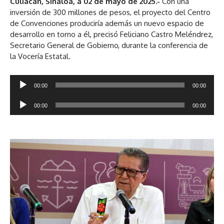
Culiacán, Sinaloa, a 02 de mayo de 2025.-
Con una
inversión de 300 millones de pesos, el proyecto del Centro
de Convenciones produciría además un nuevo espacio de
desarrollo en torno a él, precisó Feliciano Castro Meléndrez,
Secretario General de Gobierno, durante la conferencia de
la Vocería Estatal.
R
00:00
00:00
e
R
p
00:00
00:00
e
r
p
o
r
d
o
u
d
c
u
t
c
o
t
r
o
d
r
e
d
a