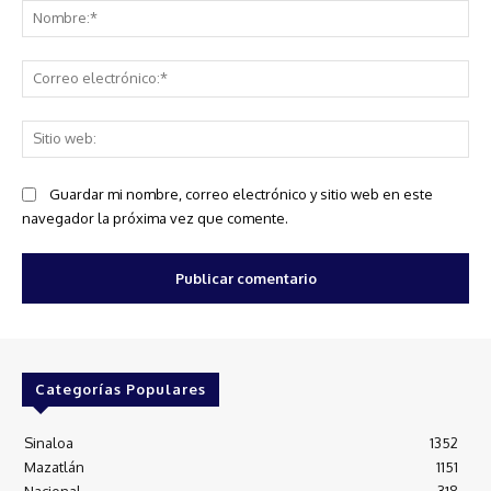
No
Co
ele
Sit
we
Guardar mi nombre, correo electrónico y sitio web en este
navegador la próxima vez que comente.
Categorías Populares
Sinaloa
1352
Mazatlán
1151