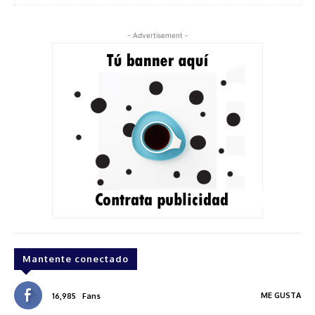
- Advertisement -
Mantente conectado
ME GUSTA
16,985
Fans