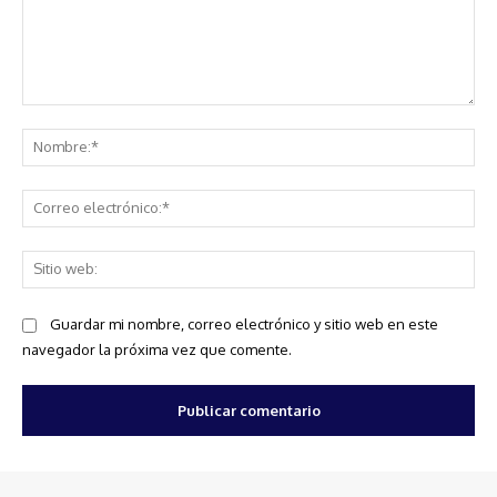
Comentario:
No
Co
ele
Sit
we
Guardar mi nombre, correo electrónico y sitio web en este
navegador la próxima vez que comente.