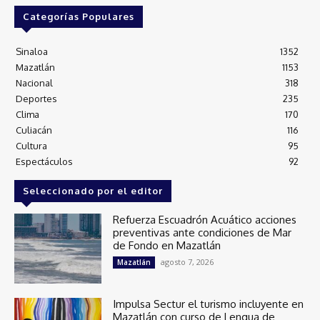
Categorías Populares
Sinaloa
1352
Mazatlán
1153
Nacional
318
Deportes
235
Clima
170
Culiacán
116
Cultura
95
Espectáculos
92
Seleccionado por el editor
Refuerza Escuadrón Acuático acciones
preventivas ante condiciones de Mar
de Fondo en Mazatlán
agosto 7, 2026
Mazatlán
Impulsa Sectur el turismo incluyente en
Mazatlán con curso de Lengua de