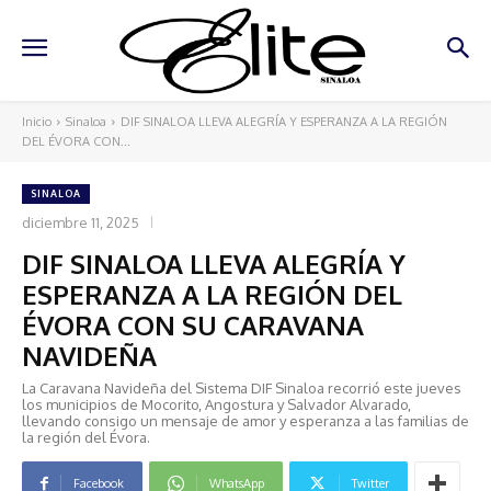
Inicio
Sinaloa
DIF SINALOA LLEVA ALEGRÍA Y ESPERANZA A LA REGIÓN
DEL ÉVORA CON...
SINALOA
diciembre 11, 2025
DIF SINALOA LLEVA ALEGRÍA Y
ESPERANZA A LA REGIÓN DEL
ÉVORA CON SU CARAVANA
NAVIDEÑA
La Caravana Navideña del Sistema DIF Sinaloa recorrió este jueves
los municipios de Mocorito, Angostura y Salvador Alvarado,
llevando consigo un mensaje de amor y esperanza a las familias de
la región del Évora.
Facebook
WhatsApp
Twitter