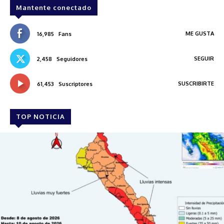
Mantente conectado
ME GUSTA
16,985
Fans
SEGUIR
2,458
Seguidores
SUSCRIBIRTE
61,453
Suscriptores
TOP NOTICIA