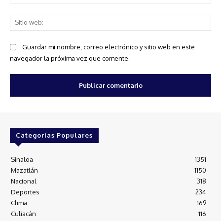
ele
Sit
we
Guardar mi nombre, correo electrónico y sitio web en este
navegador la próxima vez que comente.
Categorías Populares
Sinaloa
1351
Mazatlán
1150
Nacional
318
Deportes
234
Clima
169
Culiacán
116