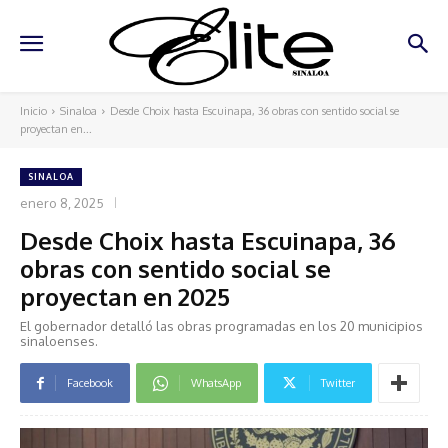
Inicio
Sinaloa
Desde Choix hasta Escuinapa, 36 obras con sentido social se
proyectan en...
SINALOA
enero 8, 2025
Desde Choix hasta Escuinapa, 36
obras con sentido social se
proyectan en 2025
El gobernador detalló las obras programadas en los 20 municipios
sinaloenses.
Facebook
WhatsApp
Twitter