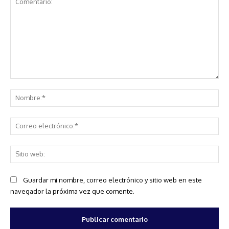
Comentario:
No
Co
ele
Sit
we
Guardar mi nombre, correo electrónico y sitio web en este
navegador la próxima vez que comente.