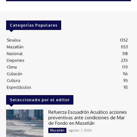
Categorías Populares
Sinaloa
1352
Mazatlán
1153
Nacional
318
Deportes
235
Clima
170
Culiacán
116
Cultura
95
Espectáculos
92
Seleccionado por el editor
Refuerza Escuadrón Acuático acciones
preventivas ante condiciones de Mar
de Fondo en Mazatlán
agosto 7, 2026
Mazatlán