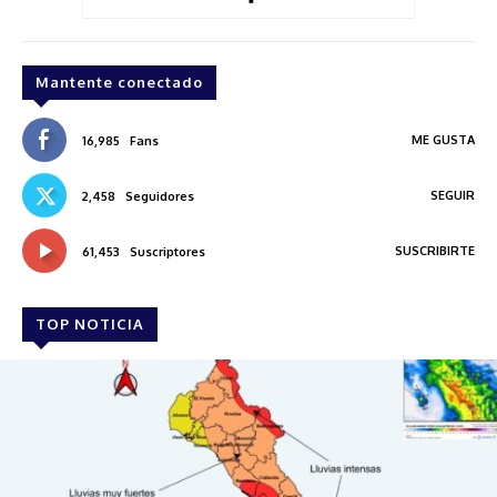
Mantente conectado
ME GUSTA
16,985
Fans
SEGUIR
2,458
Seguidores
SUSCRIBIRTE
61,453
Suscriptores
TOP NOTICIA