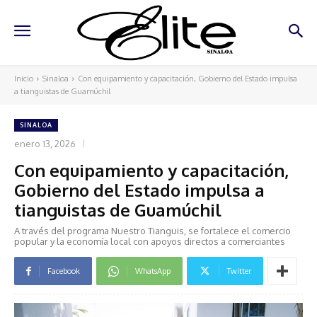
Inicio
Sinaloa
Con equipamiento y capacitación, Gobierno del Estado impulsa
a tianguistas de Guamúchil
SINALOA
enero 13, 2026
Con equipamiento y capacitación,
Gobierno del Estado impulsa a
tianguistas de Guamúchil
A través del programa Nuestro Tianguis, se fortalece el comercio
popular y la economía local con apoyos directos a comerciantes
Facebook
WhatsApp
Twitter