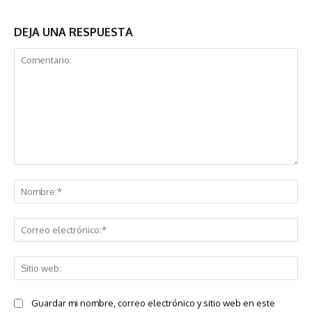
DEJA UNA RESPUESTA
Comentario:
No
Co
ele
Sit
we
Guardar mi nombre, correo electrónico y sitio web en este