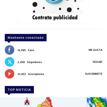
Mantente conectado
ME GUSTA
16,985
Fans
SEGUIR
2,458
Seguidores
SUSCRIBIRTE
61,453
Suscriptores
TOP NOTICIA