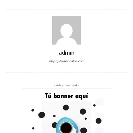
admin
https://elitesinaloa.com
- Advertisement -