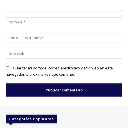
Comentario:
No
Co
ele
Sit
we
Guardar mi nombre, correo electrónico y sitio web en este
navegador la próxima vez que comente.
Categorías Populares