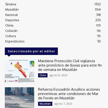
Sinaloa
1352
Mazatlán
1154
Nacional
318
Deportes
235
Clima
170
Culiacán
116
Cultura
95
Espectáculos
92
Seleccionado por el editor
Mantiene Protección Civil vigilancia
ante pronóstico de lluvias para este fin
de semana en Mazatlán
agosto 8, 2026
Clima
Refuerza Escuadrón Acuático acciones
preventivas ante condiciones de Mar
de Fondo en Mazatlán
agosto 7, 2026
Mazatlán