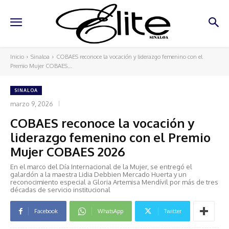
Inicio
Sinaloa
COBAES reconoce la vocación y liderazgo femenino con el
Premio Mujer COBAES...
SINALOA
marzo 9, 2026
COBAES reconoce la vocación y
liderazgo femenino con el Premio
Mujer COBAES 2026
En el marco del Día Internacional de la Mujer, se entregó el
galardón a la maestra Lidia Debbien Mercado Huerta y un
reconocimiento especial a Gloria Artemisa Mendívil por más de tres
décadas de servicio institucional
Facebook
WhatsApp
Twitter