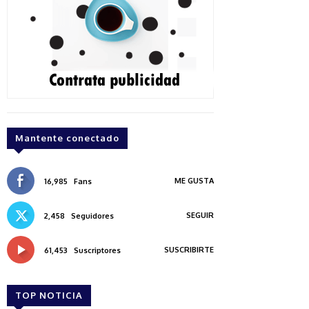
Mantente conectado
ME GUSTA
16,985
Fans
SEGUIR
2,458
Seguidores
SUSCRIBIRTE
61,453
Suscriptores
TOP NOTICIA