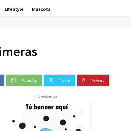
LifeStyle
Mascota
rimeras
WhatsApp
Twitter
Pinterest
- Advertisement -