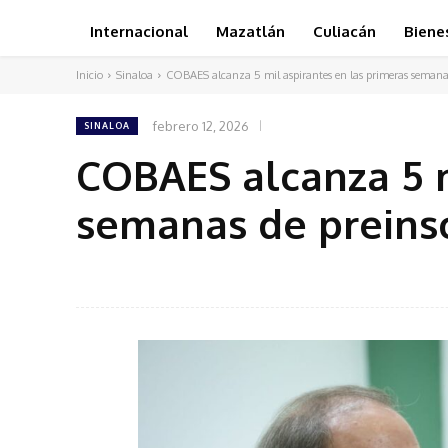
Internacional
Mazatlán
Culiacán
Biene
Inicio
Sinaloa
COBAES alcanza 5 mil aspirantes en las primeras semanas
febrero 12, 2026
SINALOA
COBAES alcanza 5 m
semanas de preinsc