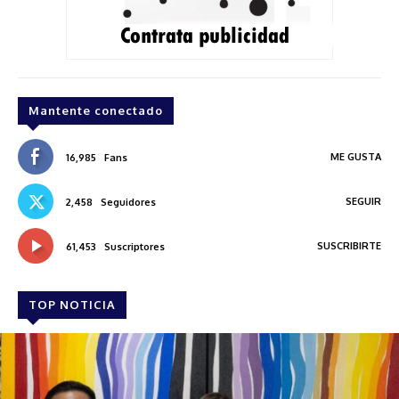
Mantente conectado
ME GUSTA
16,985
Fans
SEGUIR
2,458
Seguidores
SUSCRIBIRTE
61,453
Suscriptores
TOP NOTICIA