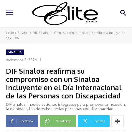
Inicio
Sinaloa
DIF Sinaloa reafirma su compromiso con un Sinaloa incluyente
en el Día...
SINALOA
diciembre 3, 2025
DIF Sinaloa reafirma su
compromiso con un Sinaloa
incluyente en el Día Internacional
de las Personas con Discapacidad
DIF Sinaloa impulsa acciones integrales para promover la inclusión,
la dignidad y los derechos de las personas con discapacidad.
Facebook
WhatsApp
Twitter