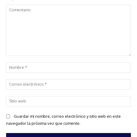
Comentario:
No
Co
ele
Sit
we
Guardar mi nombre, correo electrónico y sitio web en este
navegador la próxima vez que comente.