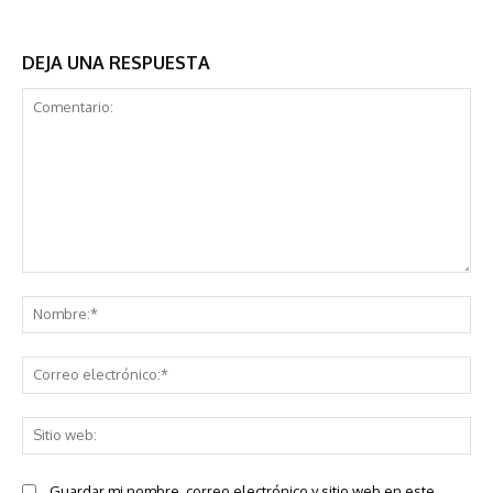
DEJA UNA RESPUESTA
Comentario:
No
Co
ele
Sit
we
Guardar mi nombre, correo electrónico y sitio web en este