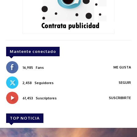
Mantente conectado
ME GUSTA
16,985
Fans
SEGUIR
2,458
Seguidores
SUSCRIBIRTE
61,453
Suscriptores
TOP NOTICIA