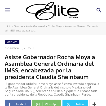
Inicio
Sinaloa
Asiste Gobernador Rocha Moya a Asamblea General Ordinaria
del IMSS, encabezada por...
SINALOA
diciembre 10, 2025
Asiste Gobernador Rocha Moya a
Asamblea General Ordinaria del
IMSS, encabezada por la
presidenta Claudia Sheinbaum
El gobernador Rubén Rocha Moya asistió como invitado especial a
la 116 Asamblea General Ordinaria del Instituto Mexicano del
Seguro Social (IMSS), celebrada en Puebla y que fue encabezada
por la presidenta de la República, Claudia Sheinbaum Pardo.
Facebook
WhatsApp
Twitter