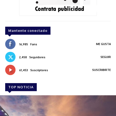
Mantente conectado
ME GUSTA
16,985
Fans
SEGUIR
2,458
Seguidores
SUSCRIBIRTE
61,453
Suscriptores
TOP NOTICIA