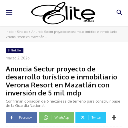
Inicio
Sinaloa
Anuncia Sectur proyecto de desarrollo turístico e inmobiliario
Verona Resort en Mazatlán...
SINALOA
marzo 2, 2026
Anuncia Sectur proyecto de
desarrollo turístico e inmobiliario
Verona Resort en Mazatlán con
inversión de 5 mil mdp
Confirman donación de 6 hectáreas de terreno para construir base
de la Guardia Nacional
Facebook
WhatsApp
Twitter