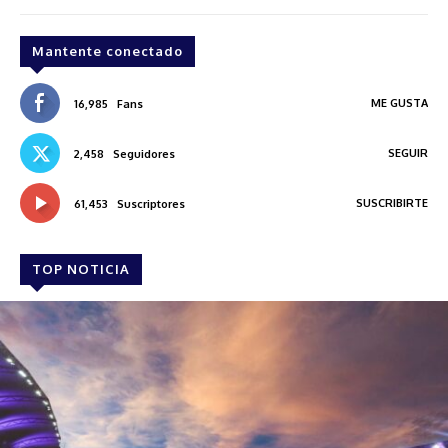
Mantente conectado
ME GUSTA
16,985
Fans
SEGUIR
2,458
Seguidores
SUSCRIBIRTE
61,453
Suscriptores
TOP NOTICIA