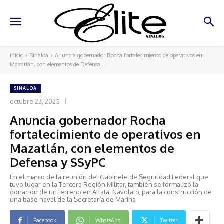
Inicio
Sinaloa
Anuncia gobernador Rocha fortalecimiento de operativos en
Mazatlán, con elementos de Defensa...
SINALOA
octubre 23, 2025
Anuncia gobernador Rocha
fortalecimiento de operativos en
Mazatlán, con elementos de
Defensa y SSyPC
En el marco de la reunión del Gabinete de Seguridad Federal que
tuvo lugar en la Tercera Región Militar, también se formalizó la
donación de un terreno en Altata, Navolato, para la construcción de
una base naval de la Secretaría de Marina
Facebook
WhatsApp
Twitter