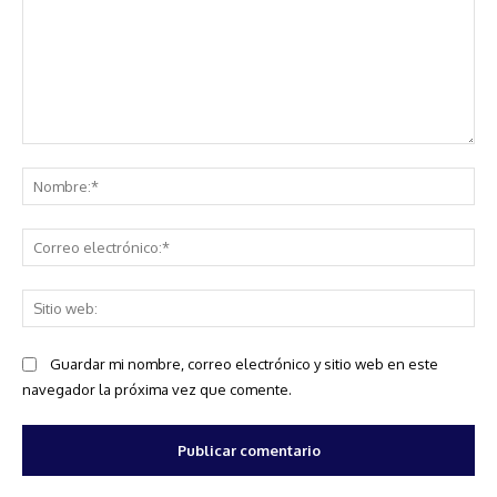
Comentario:
No
Co
ele
Sit
we
Guardar mi nombre, correo electrónico y sitio web en este
navegador la próxima vez que comente.