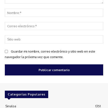
Comentario:
No
Co
ele
Sit
we
Guardar mi nombre, correo electrónico y sitio web en este
navegador la próxima vez que comente.
Categorías Populares
Sinaloa
1351