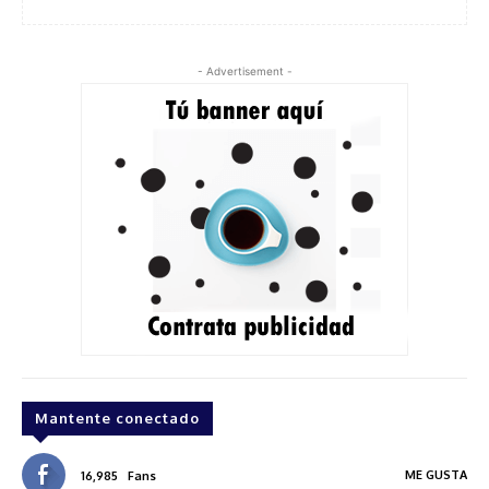
- Advertisement -
Mantente conectado
ME GUSTA
16,985
Fans