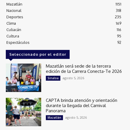
Mazatlán
1151
Nacional
318
Deportes
235
Clima
169
Culiacán
116
Cultura
95
Espectáculos
92
Seleccionado por el editor
Mazatlán será sede de la tercera
edición de la Carrera Conecta-Te 2026
agosto 5, 2026
Sinaloa
CAPTA brinda atención y orientación
durante la llegada del Carnival
Panorama
agosto 5, 2026
Mazatlán