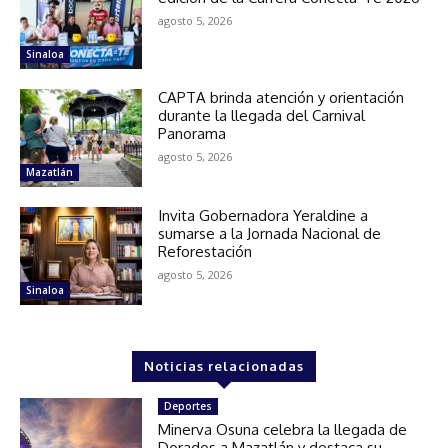
agosto 5, 2026
Sinaloa
CAPTA brinda atención y orientación
durante la llegada del Carnival
Panorama
agosto 5, 2026
Mazatlán
Invita Gobernadora Yeraldine a
sumarse a la Jornada Nacional de
Reforestación
agosto 5, 2026
Sinaloa
Noticias relacionadas
Deportes
Minerva Osuna celebra la llegada de
Dorados a Mazatlán y destaca su