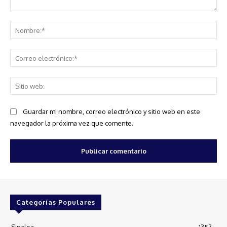
Comentario:
No
Co
ele
Sit
we
Guardar mi nombre, correo electrónico y sitio web en este
navegador la próxima vez que comente.
Categorías Populares
Sinaloa
1352