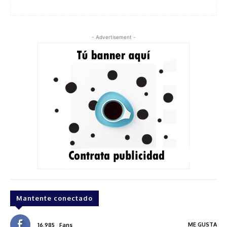
- Advertisement -
Mantente conectado
ME GUSTA
16,985
Fans