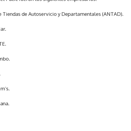
de Tiendas de Autoservicio y Departamentales (ANTAD).
ar.
TE.
mbo.
.
im’s.
iana.