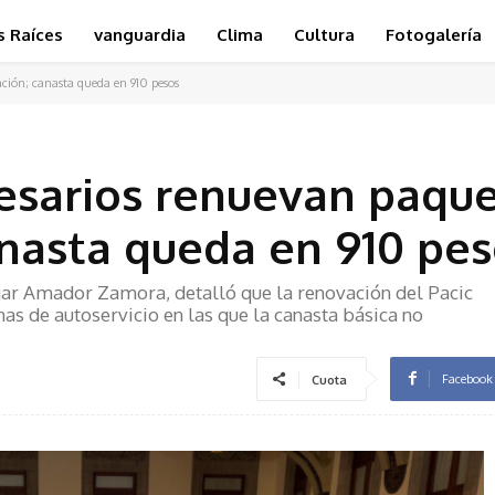
s Raíces
vanguardia
Clima
Cultura
Fotogalería
ción; canasta queda en 910 pesos
sarios renuevan paqu
anasta queda en 910 pe
dgar Amador Zamora, detalló que la renovación del Pacic
s de autoservicio en las que la canasta básica no
Facebook
Cuota