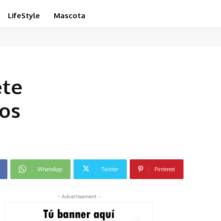
LifeStyle
Mascota
ete
sos
WhatsApp
Twitter
Pinterest
- Advertisement -