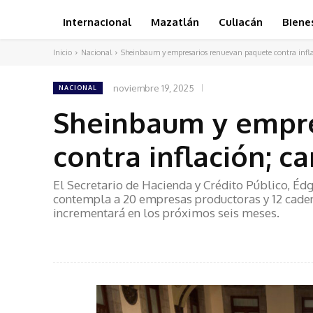
Internacional
Mazatlán
Culiacán
Biene
Inicio
Nacional
Sheinbaum y empresarios renuevan paquete contra infla
noviembre 19, 2025
NACIONAL
Sheinbaum y empre
contra inflación; c
El Secretario de Hacienda y Crédito Público, É
contempla a 20 empresas productoras y 12 cadena
incrementará en los próximos seis meses.